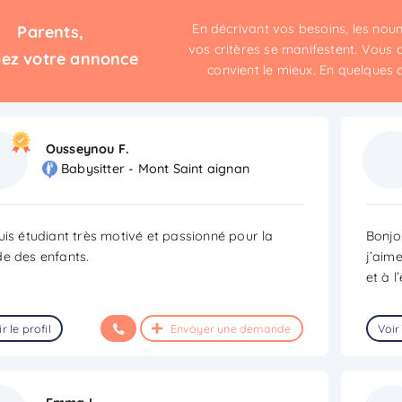
En décrivant vos besoins, les no
Parents,
vos critères se manifestent. Vous c
iez votre annonce
convient le mieux. En quelques cli
Ousseynou F.
Babysitter - Mont Saint aignan
uis étudiant très motivé et passionné pour la
Bonjo
e des enfants.
j’aim
et à l
r le profil
Envoyer une demande
Voir 