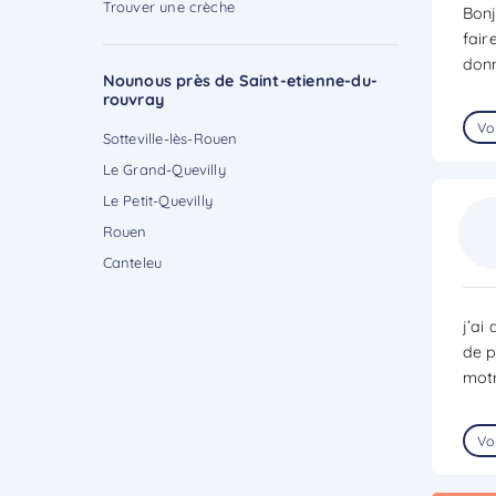
Trouver une crèche
Bonj
fair
donn
Nounous près de Saint-etienne-du-
rouvray
Voi
Sotteville-lès-Rouen
Le Grand-Quevilly
Le Petit-Quevilly
Rouen
Canteleu
j’ai
de p
motr
Voi