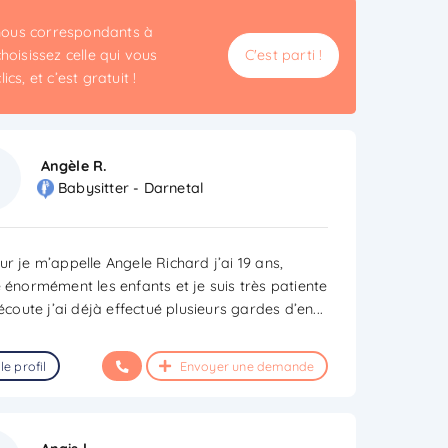
unous correspondants à
hoisissez celle qui vous
C'est parti !
cs, et c’est gratuit !
Angèle R.
Babysitter - Darnetal
ur je m’appelle Angele Richard j’ai 19 ans,
e énormément les enfants et je suis très patiente
’écoute j’ai déjà effectué plusieurs gardes d’en
...
le profil
Envoyer une demande