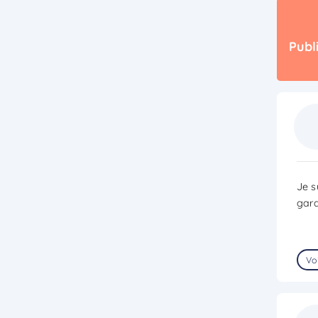
Publ
Je s
gard
Voi