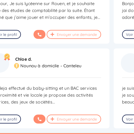
our, Je suis lycéenne sur Rouen, et je souhaite
Bonjo
e des études de comptabilité par la suite. Étant
jai d
é que j’aime jouer et m’occuper des enfants, je
...
adoré
r le profil
Envoyer une demande
Voir 
Chloe d.
Nounou à domicile - Canteleu
 deja effectué du baby-sitting et un BAC services
je su
roximité et vie locale je propose des activités
je so
ices, des jeux de sociétés...
beauc
r le profil
Envoyer une demande
Voir 