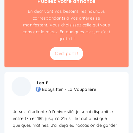
Publiez votre annonce
En décrivant vos besoins, les nounous
correspondants à vos critères se
manifestent. Vous choisissez celle qui vous
convient le mieux. En quelques clics, et c’est
gratuit !
C'est parti !
Lea f.
Babysitter - La Vaupalière
Je suis étudiante à l'université, je serai disponible
entre 17h et 18h jusqu'à 21h s'il le faut ainsi que
quelques mâtinés. J'ai déjà eu l'occasion de garder
...