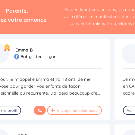
En décrivant vos besoins, les no
Parents,
vos critères se manifestent. Vous c
iez votre annonce
convient le mieux. En quelques cli
Emma B.
Babysitter - Lyon
our, je m'appelle Emma et j'ai 18 ans. Je me
Je m'
ose pour garder vos enfants de façon
en CA
sionnelle ou récurrente. J'ai déjà beaucoup d'e
...
cadre
r le profil
Envoyer une demande
Voir 