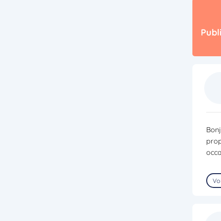
Publ
Bonj
prop
occa
Voi