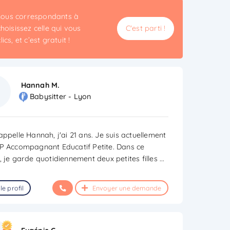
unous correspondants à
hoisissez celle qui vous
C'est parti !
cs, et c’est gratuit !
Hannah M.
Babysitter - Lyon
appelle Hannah, j'ai 21 ans. Je suis actuellement
P Accompagnant Educatif Petite. Dans ce
, je garde quotidiennement deux petites filles
...
le profil
Envoyer une demande