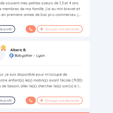
rde souvent mes petites soeurs de 1,3 et 4 ans
s membres de ma famille .j’ai eu min brevet et
is en premiere annee de bac pro commerces. j
...
le profil
Envoyer une demande
Alberic B.
Babysitter - Lyon
ur, je suis disponible pour m’occupé de
tre enfant(s) le(s) matin(s) avant l’école (7h30)
 de besoin, aller le(s) chercher le(s) soir(s) à l
...
le profil
Envoyer une demande