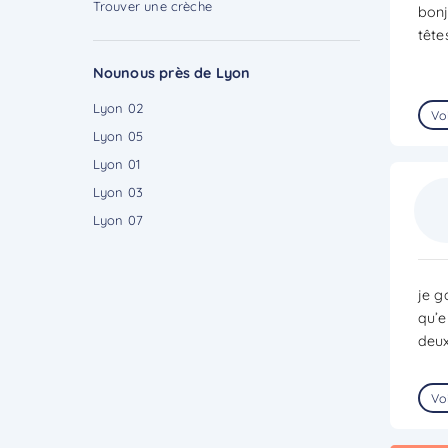
Trouver une crèche
bonj
tête
Nounous près de Lyon
Lyon 02
Voi
Lyon 05
Lyon 01
Lyon 03
Lyon 07
je g
qu’e
deux
Voi