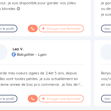
our, je suis disponible pour garder vos jolies
je ga
s blondes 😊
ou de
je su
r le profil
Envoyer une demande
Voir 
Lea V.
Babysitter - Lyon
arde mes soeurs agees de 2,4et 5 ans, depuis
Bonjo
lles sont toutes petites. je suis actuellement en
vos/vo
ieme annee de bac pro commerce . je fais de l’
...
en cas
r le profil
Envoyer une demande
Voir 