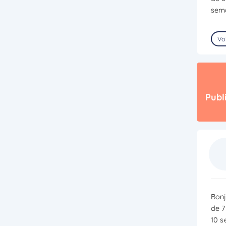
sema
Voi
Publ
Bonj
de 7
10 s