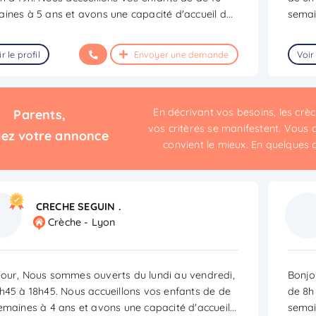
ines à 5 ans et avons une capacité d'accueil d
...
semai
r le profil
Envoyer une demande
Voir 
En décrivant vos besoins, les cr
Parents,
vos critères se manifestent. Vous c
iez votre annonce
convient le mieux. En quelques cli
CRECHE SEGUIN .
Crèche - Lyon
our, Nous sommes ouverts du lundi au vendredi,
Bonjo
h45 à 18h45. Nous accueillons vos enfants de de
de 8h
emaines à 4 ans et avons une capacité d'accueil
...
semai