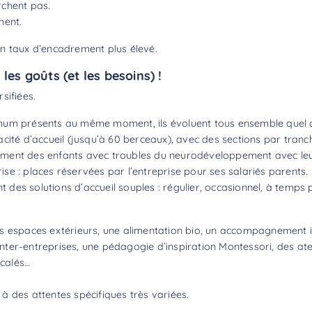
rchent pas.
hent.
n taux d’encadrement plus élevé.
les goûts (et les besoins) !
sifiées.
mum présents au même moment, ils évoluent tous ensemble quel q
acité d’accueil (jusqu’à 60 berceaux), avec des sections par tranc
ement des enfants avec troubles du neurodéveloppement avec leu
se : places réservées par l’entreprise pour ses salariés parents.
nt des solutions d’accueil souples : régulier, occasionnel, à temps p
r des espaces extérieurs, une alimentation bio, un accompagnement 
er-entreprises, une pédagogie d’inspiration Montessori, des atel
écalés…
à des attentes spécifiques très variées.