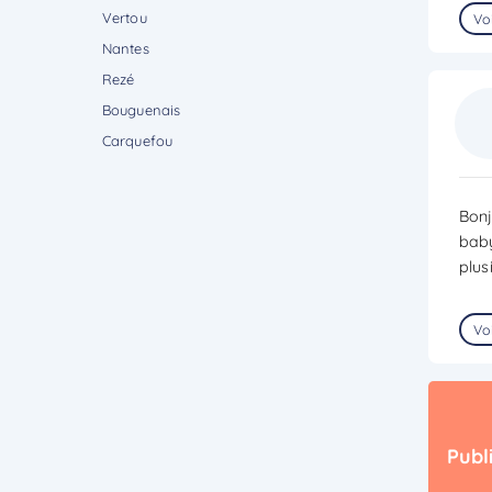
Vertou
Voi
Nantes
Rezé
Bouguenais
Carquefou
Bonj
baby
plus
Voi
Publ