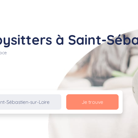
sitters à Saint-Séba
lace
Je trouve