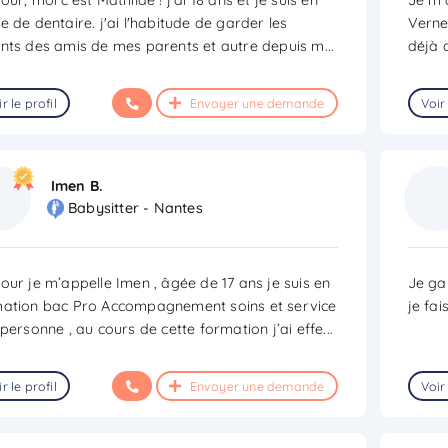
e de dentaire. j'ai l'habitude de garder les
Verne.
nts des amis de mes parents et autre depuis m
...
déjà 
r le profil
Envoyer une demande
Voir 
Imen B.
Babysitter - Nantes
our je m’appelle Imen , âgée de 17 ans je suis en
Je ga
ation bac Pro Accompagnement soins et service
je fai
 personne , au cours de cette formation j’ai effe
...
r le profil
Envoyer une demande
Voir 