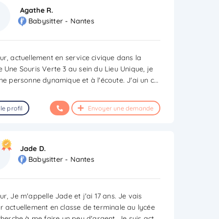
Agathe R.
Babysitter - Nantes
ur, actuellement en service civique dans la
e Une Souris Verte 3 au sein du Lieu Unique, je
une personne dynamique et à l'écoute. J'ai un c
...
le profil
Envoyer une demande
Jade D.
Babysitter - Nantes
r, Je m'appelle Jade et j'ai 17 ans. Je vais
r actuellement en classe de terminale au lycée
cherche à me faire un peu d'argent. Je suis act
...