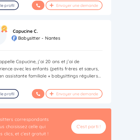
le profil
Envoyer une demande
Capucine C.
Babysitter - Nantes
ppelle Capucine, j’ai 20 ans et j’ai de
rience avec les enfants (petits frères et sœurs,
 assistante familiale + babysittings réguliers
...
le profil
Envoyer une demande
ysitters correspondants
s choisissez celle qui
C'est parti !
clics, et c’est gratuit !