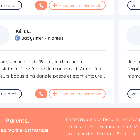
r le profil
Envoyer une demande
Voir 
Kélis L.
Babysitter - Nantes
our, Jeune fille de 19 ans, je cherche du
Je m’a
sitting a faire à coté de mon travail. Ayant fait
l’expé
ieurs babysitting dans le passé et etant entouré
...
maman
r le profil
Envoyer une demande
Voir 
En décrivant vos besoins, les bab
Parents,
à vos critères se manifestent. Vou
iez votre annonce
vous convient le mieux. En quelques 