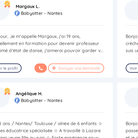
Margaux L.
Babysitter - Nantes
our, Je m'appelle Margaux, j'ai 19 ans,
Bonjo
ellement en formation pour devenir professeur
crèch
ômé d'état de danse, j'aimerai pouvoir garder v
...
suis 
r le profil
Envoyer une demande
Voir 
Angélique H.
Babysitter - Nantes
 ans / Nantes/ Toulouse / aînée de 6 enfants ☆
Bonjou
es éducatrice spécialisée ☆ A travaillé à Lazare
passe
ans jeune fille au pair ☆ Forte expérience nouv
...
et je 