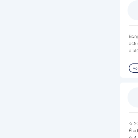
Bonj
actu
dipl
Voi
☆ 20
Étud
☆ 4 