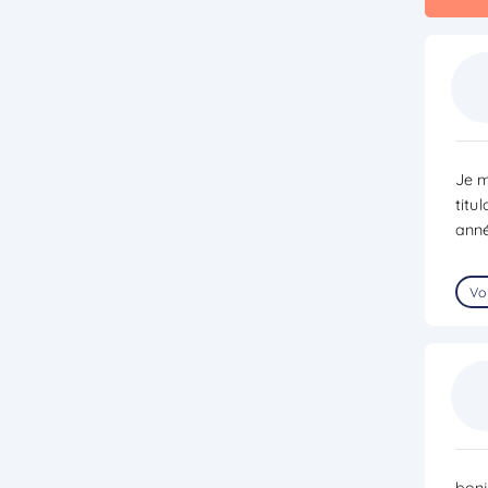
Je m
titu
anné
Voi
bonj