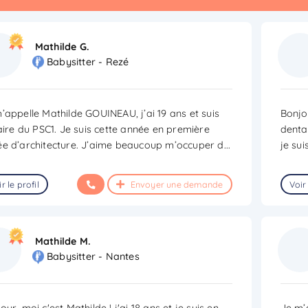
Mathilde G.
Babysitter - Rezé
’appelle Mathilde GOUINEAU, j’ai 19 ans et suis
Bonjo
laire du PSC1. Je suis cette année en première
dentai
e d’architecture. J’aime beaucoup m’occuper d
...
je su
r le profil
Envoyer une demande
Voir 
Mathilde M.
Babysitter - Nantes
our, moi c'est Mathilde ! j'ai 18 ans et je suis en
Je m’a