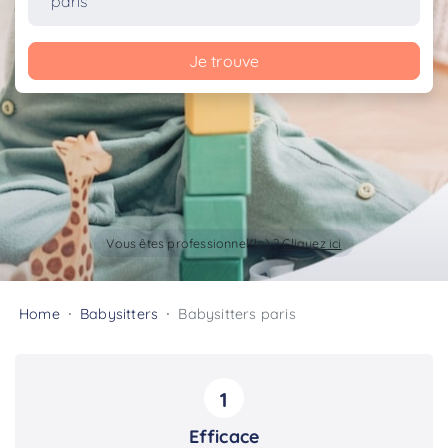
Je trouve
Vous êtes professionnel(le) ?
Cliquez ici
Home
Babysitters
Babysitters paris
1
Efficace