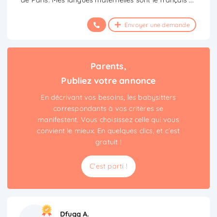
Envoyer une demande
Parents,
Publiez votre annonce
En décrivant vos besoins, les babysitters
correspondants à vos critères se
manifestent. Vous choisissez celle qui vous
convient le mieux. En quelques clics, et c’est
gratuit !
C'est parti !
Dfugg A.