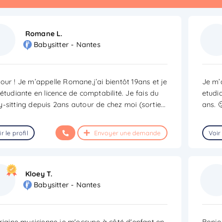
Romane L.
Babysitter - Nantes
our ! Je m’appelle Romane,j’ai bientôt 19ans et je
Je m’a
 étudiante en licence de comptabilité. Je fais du
etudi
-sitting depuis 2ans autour de chez moi (sortie
...
ans. 
r le profil
Envoyer une demande
Voir 
Kloey T.
Babysitter - Nantes
origine musicienne je m'occupe à côté d'enfant en
Bonjo