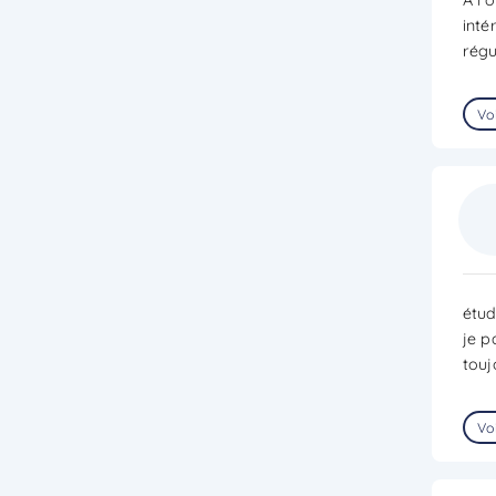
inté
régu
Voi
étud
je p
touj
Voi