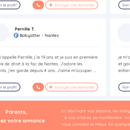
r le profil
Envoyer une demande
Voir 
Pernille T.
Babysitter - Nantes
’appelle Pernille, j’ai 19 ans et je suis en première
je m'
e de droit à la fac de Nantes. J’adore les
et ga
nts, j’en garde depuis 4 ans. J’aime m’occuper
...
enfant
r le profil
Envoyer une demande
Voir 
En décrivant vos besoins, les bab
Parents,
à vos critères se manifestent. Vou
iez votre annonce
vous convient le mieux. En quelques 