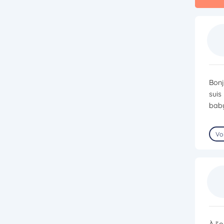
Bonj
suis
baby
Voi
À l'