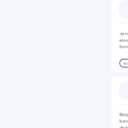
Je m
envi
form
Voi
Bonj
lice
de N