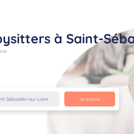
sitters à Saint-Séba
lace
Je trouve