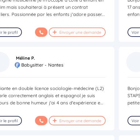
rim mais souhaiterai à présent un contrat
17 ans
liers. Passionnée par les enfants j'adore passer
...
enfant
r le profil
Envoyer une demande
Voir 
Méline P.
Babysitter - Nantes
iante en double licence sociologie-médecine (L2)
Bonjo
arle correctement anglais et espagnol je suis
STAPS.
ours de bonne humeur j'ai 4 ans d'expérience e
...
petit
r le profil
Envoyer une demande
Voir 