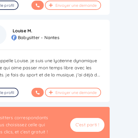
le profil
Envoyer une demande
Louise M.
Babysitter - Nantes
appelle Louise. je suis une lycéenne dynamique
ie qui aime passer mon temps libre avec les
s. je fais du sport et de la musique. j'ai déjà d
...
le profil
Envoyer une demande
ysitters correspondants
s choisissez celle qui
C'est parti !
clics, et c’est gratuit !