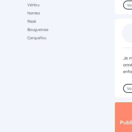
Vertou
Voi
Nantes
Rezé
Bouguenais
Carquefou
Je m
anné
enfa
Voi
Publ