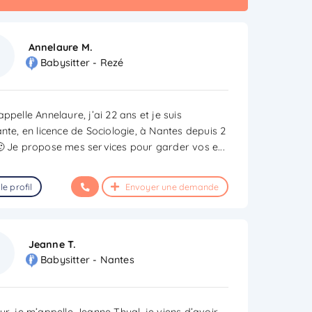
Annelaure M.
Babysitter - Rezé
ppelle Annelaure, j’ai 22 ans et je suis
ante, en licence de Sociologie, à Nantes depuis 2
🙂 Je propose mes services pour garder vos e
...
le profil
Envoyer une demande
Jeanne T.
Babysitter - Nantes
ur, je m’appelle Jeanne Thual, je viens d’avoir