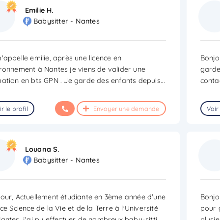
Emilie H.
Babysitter - Nantes
'appelle emilie, après une licence en
Bonjo
ronnement à Nantes je viens de valider une
garde
ation en bts GPN . Je garde des enfants depuis
...
contac
r le profil
Envoyer une demande
Voir 
Louana S.
Babysitter - Nantes
our, Actuellement étudiante en 3ème année d'une
Bonjo
nce Science de la Vie et de la Terre à l'Université
pour 
antes, j'ai pu effectuer de nombreux baby-sitti
...
plusi