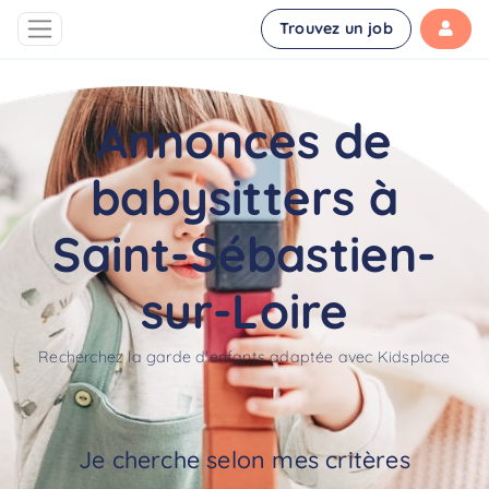
Trouvez un job
Annonces de
babysitters à
Saint-Sébastien-
sur-Loire
Recherchez la garde d'enfants adaptée avec Kidsplace
Je cherche selon mes critères