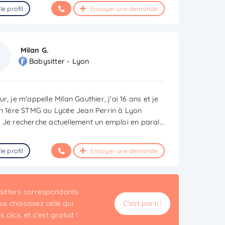
le profil
Envoyer une demande
Milan G.
Babysitter - Lyon
r, je m'appelle Milan Gauthier, j'ai 16 ans et je
en 1ère STMG au Lycée Jean Perrin à Lyon
 Je recherche actuellement un emploi en paral
...
le profil
Envoyer une demande
ysitters correspondants
s choisissez celle qui
C'est parti !
clics, et c’est gratuit !