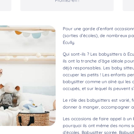
Profitez-en !
Pour une garde d’enfant occasionne
(sorties d’écoles), de nombreux pa
Écully.
Qui sont-ils ? Les babysitters à Éc
ils ont la tranche d’âge idéale pou
déjà responsables. Les baby sitteu
occuper les petits ! Les enfants per
babysitter comme un aîné qui les d
occupés, et sur lequel ils peuvent 
Le rôle des babysitters est varié, f
donner à manger, accompagner aux
Les occasions de faire appel à un b
pourquoi ils ont même des noms sel
d’écoles, Babysitter soirée, Babysit