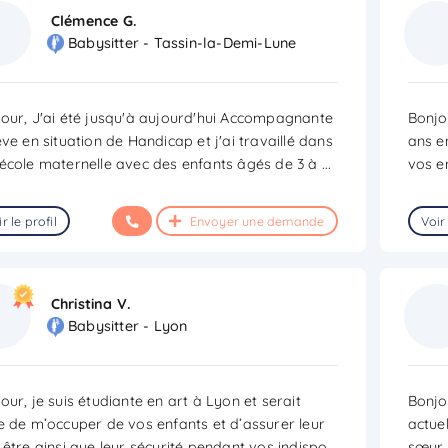
Clémence G.
Babysitter - Tassin-la-Demi-Lune
our, J'ai été jusqu'à aujourd'hui Accompagnante
Bonjou
ève en situation de Handicap et j'ai travaillé dans
ans e
école maternelle avec des enfants âgés de 3 à
...
vos e
r le profil
Envoyer une demande
Voir 
Christina V.
Babysitter - Lyon
our, je suis étudiante en art à Lyon et serait
Bonjou
e de m’occuper de vos enfants et d’assurer leur
actue
 être ainsi que leur sécurité pendant vos indispo
...
sœur 