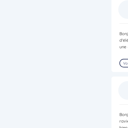
Bonj
d'él
une 
Voi
Bonj
ravi
bien