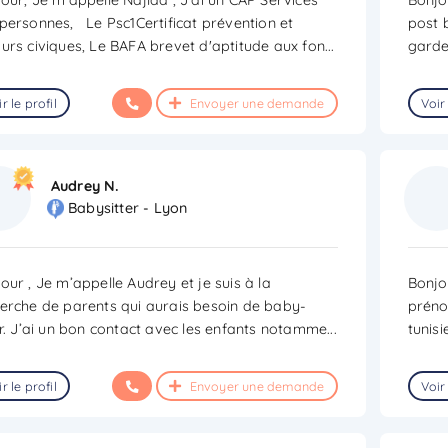
personnes, Le Psc1Certificat prévention et
post b
urs civiques, Le BAFA brevet d'aptitude aux fon
...
garde
r le profil
Envoyer une demande
Voir 
Audrey N.
Babysitter - Lyon
our , Je m’appelle Audrey et je suis à la
Bonjo
erche de parents qui aurais besoin de baby-
prénom
er. J’ai un bon contact avec les enfants notamme
...
tunisi
r le profil
Envoyer une demande
Voir 