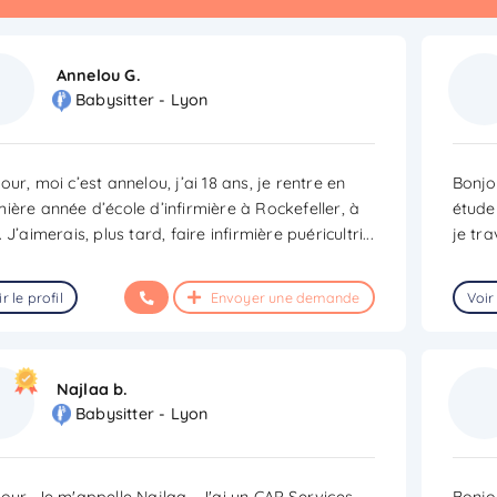
Annelou G.
Babysitter - Lyon
our, moi c’est annelou, j’ai 18 ans, je rentre en
Bonjou
ière année d’école d’infirmière à Rockefeller, à
étude 
. J’aimerais, plus tard, faire infirmière puéricultri
...
je tr
r le profil
Envoyer une demande
Voir 
Najlaa b.
Babysitter - Lyon
our, Je m'appelle Najlaa , J'ai un CAP Services
Bonjo