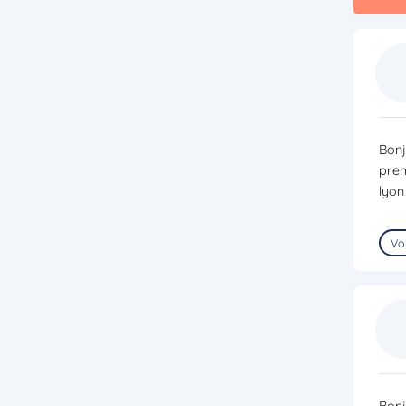
Bonj
prem
lyon
Voi
Bonj