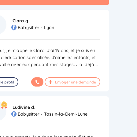
Clara g.
Babysitter - Lyon
r, je m’appelle Clara. J’ai 19 ans, et je suis en
d’éducation spécialisée. J’aime les enfants, et
availle avec eux pendant mes stages. J’ai déjà
...
le profil
Envoyer une demande
Ludivine d.
Babysitter - Tassin-la-Demi-Lune
ur aux parents, je suis en 1ere année d'étude