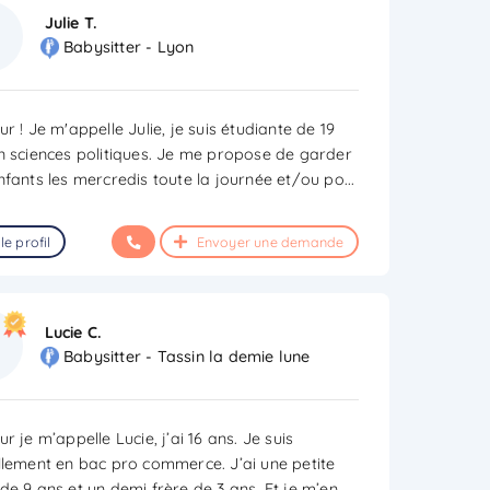
Julie T.
Babysitter - Lyon
r ! Je m'appelle Julie, je suis étudiante de 19
n sciences politiques. Je me propose de garder
nfants les mercredis toute la journée et/ou po
...
le profil
Envoyer une demande
Lucie C.
Babysitter - Tassin la demie lune
r je m’appelle Lucie, j’ai 16 ans. Je suis
llement en bac pro commerce. J’ai une petite
de 9 ans et un demi frère de 3 ans. Et je m’en
...