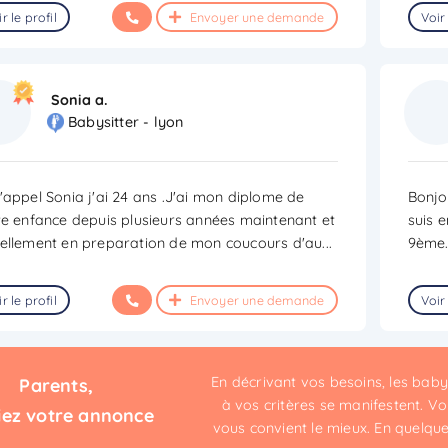
r le profil
Envoyer une demande
Voir 
Sonia a.
Babysitter - lyon
'appel Sonia j'ai 24 ans .J'ai mon diplome de
Bonjou
te enfance depuis plusieurs années maintenant et
suis 
ellement en preparation de mon coucours d'au
...
9ème.
r le profil
Envoyer une demande
Voir 
En décrivant vos besoins, les bab
Parents,
à vos critères se manifestent. Vou
iez votre annonce
vous convient le mieux. En quelques 