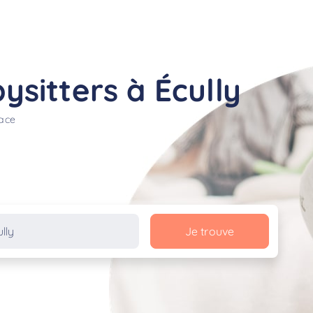
sitters à Écully
lace
Je trouve