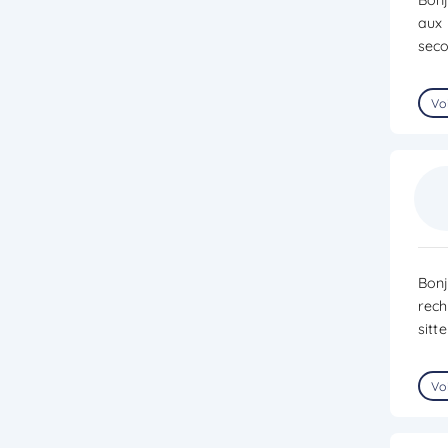
aux 
seco
Voi
Bonj
rech
sitt
Voi