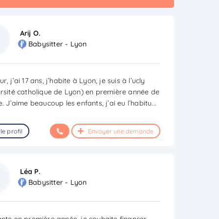
Arij O.
Babysitter - Lyon
r, j’ai 17 ans, j’habite à Lyon, je suis à l’ucly
ersité catholique de Lyon) en première année de
e. J’aime beaucoup les enfants, j’ai eu l’habitu
...
le profil
Envoyer une demande
Léa P.
Babysitter - Lyon
ante en première année, je souhaite financer