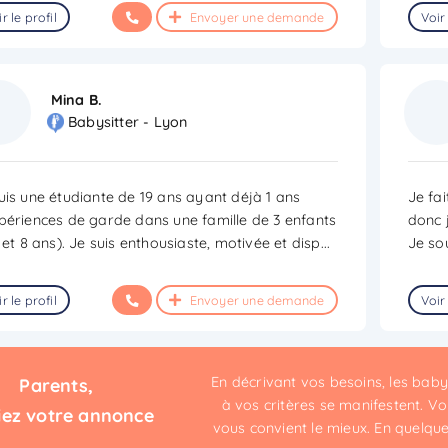
r le profil
Envoyer une demande
Voir 
Mina B.
Babysitter - Lyon
uis une étudiante de 19 ans ayant déjà 1 ans
Je fa
périences de garde dans une famille de 3 enfants
donc j
6 et 8 ans). Je suis enthousiaste, motivée et disp
...
Je so
r le profil
Envoyer une demande
Voir 
En décrivant vos besoins, les bab
Parents,
à vos critères se manifestent. Vou
iez votre annonce
vous convient le mieux. En quelques 