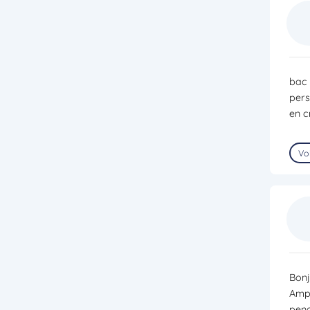
bac 
pers
en c
Voi
Bonj
Ampè
pend