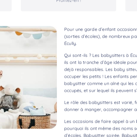
Profitez-en !
Pour une garde d’enfant occasionne
(sorties d’écoles), de nombreux pa
Écully.
Qui sont-ils ? Les babysitters à Éc
ils ont la tranche d’âge idéale pou
déjà responsables. Les baby sitteu
occuper les petits ! Les enfants per
babysitter comme un aîné qui les d
occupés, et sur lequel ils peuvent 
Le rôle des babysitters est varié, f
donner à manger, accompagner aux
Les occasions de faire appel à un b
pourquoi ils ont même des noms sel
d’écoles, Babysitter soirée, Babysit