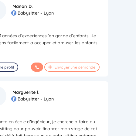
Manon D.
Babysitter - Lyon
3 années d’expériences ‘en garde d’enfants. Je
ens facilement a occuper et amuser les enfants.
le profil
Envoyer une demande
Marguerite l.
Babysitter - Lyon
nte en école d'ingénieur, je cherche a faire du
sitting pour pouvoir financer mon stage de cet
J'ai déjà fait beaucoup de baby sitting notamm
...