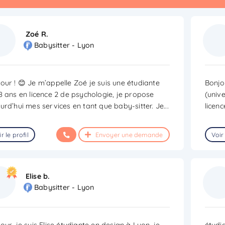
Zoé R.
Babysitter - Lyon
our ! 😊 Je m’appelle Zoé je suis une étudiante
Bonjou
8 ans en licence 2 de psychologie, je propose
(univ
urd’hui mes services en tant que baby-sitter. Je
...
licenc
r le profil
Envoyer une demande
Voir 
Elise b.
Babysitter - Lyon
our, je suis Elise étudiante en design à Lyon, je
étudi