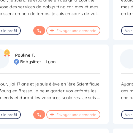
ose des services de babysitting car mes études
mes é
aissent un peu de temps. je suis en cours de val
...
en ta
r le profil
Envoyer une demande
Voir 
Pauline T.
Babysitter - Lyon
our, j'ai 17 ans et je suis élève en 1ère Scientifique
Ayant
Bourg en Bresse, je peux garder vos enfants les
ans m
-ends et durant les vacances scolaires. Je suis
...
une p
r le profil
Envoyer une demande
Voir 