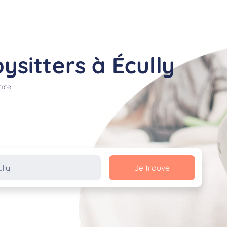
sitters à Écully
lace
Je trouve