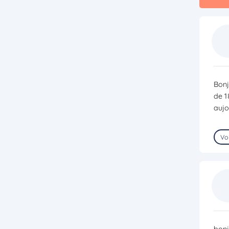
Bonj
de 1
aujo
Voi
bonj