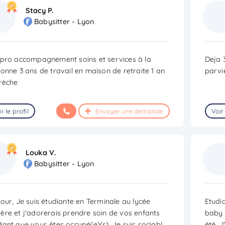
Stacy P.
Babysitter - Lyon
pro accompagnement soins et services à la
Deja 
onne 3 ans de travail en maison de retraite 1 an
parvi
rèche
r le profil
Envoyer une demande
Voir 
Louka V.
Babysitter - Lyon
our, Je suis étudiante en Terminale au lycée
Etudia
re et j'adorerais prendre soin de vos enfants
baby 
ant que vous êtes occupé(e)(s). Je suis sociabl
...
été. 