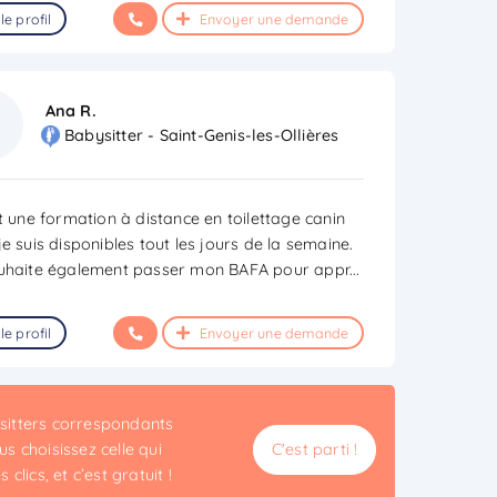
le profil
Envoyer une demande
Ana R.
Babysitter - Saint-Genis-les-Ollières
it une formation à distance en toilettage canin
e suis disponibles tout les jours de la semaine.
uhaite également passer mon BAFA pour appr
...
le profil
Envoyer une demande
ysitters correspondants
s choisissez celle qui
C'est parti !
clics, et c’est gratuit !