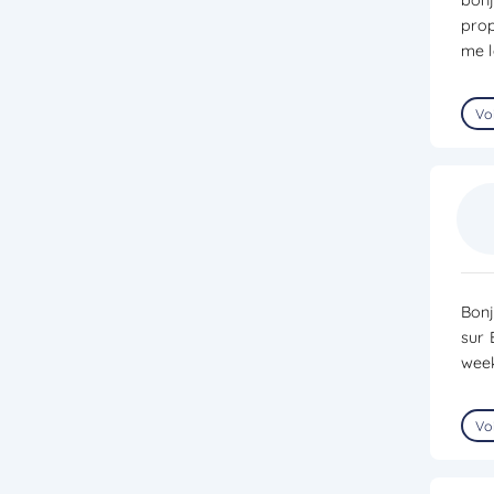
prop
me l
Voi
Bonj
sur 
week
Voi