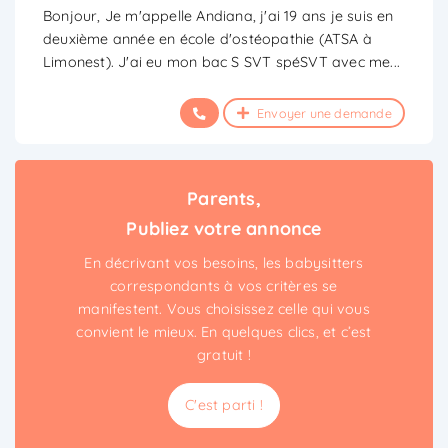
Bonjour, Je m'appelle Andiana, j'ai 19 ans je suis en
deuxième année en école d'ostéopathie (ATSA à
Limonest). J'ai eu mon bac S SVT spéSVT avec me
...
Envoyer une demande
Parents,
Publiez votre annonce
En décrivant vos besoins, les babysitters
correspondants à vos critères se
manifestent. Vous choisissez celle qui vous
convient le mieux. En quelques clics, et c’est
gratuit !
C'est parti !