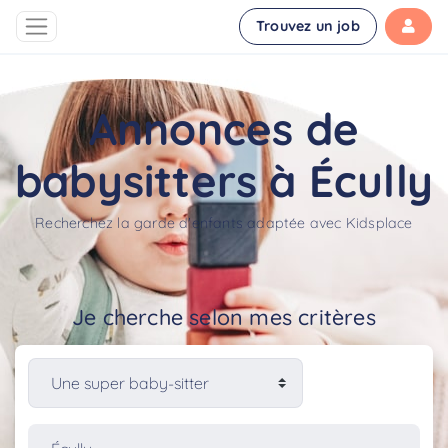
Trouvez un job
Annonces de
babysitters à Écully
Recherchez la garde d'enfants adaptée avec Kidsplace
Je cherche selon mes critères