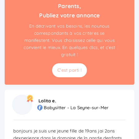
Parents,
Publiez votre annonce
En décrivant vos besoins, les nounous
correspondants à vos critères se
manifestent. Vous choisissez celle qui vous
convient le mieux. En quelques clics, et c’est
gratuit !
C'est parti !
Lolita e.
Babysitter - La Seyne-sur-Mer
bonjours je suis une jeune fille de 19ans jai 2ans
dexperience dans le domaine de la garde denfants ,