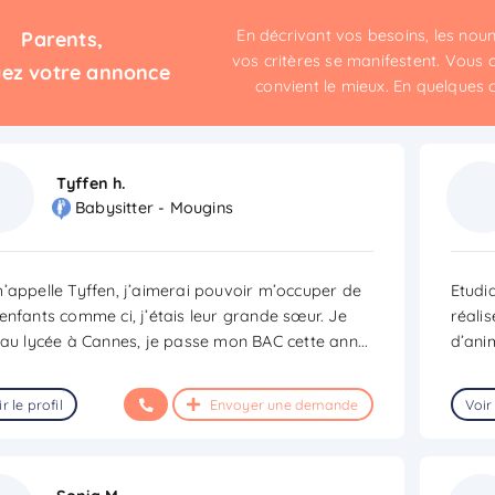
En décrivant vos besoins, les no
Parents,
vos critères se manifestent. Vous c
iez votre annonce
convient le mieux. En quelques cli
Tyffen h.
Babysitter - Mougins
’appelle Tyffen, j’aimerai pouvoir m’occuper de
Etudi
enfants comme ci, j’étais leur grande sœur. Je
réalis
 au lycée à Cannes, je passe mon BAC cette ann
...
d’ani
r le profil
Envoyer une demande
Voir 