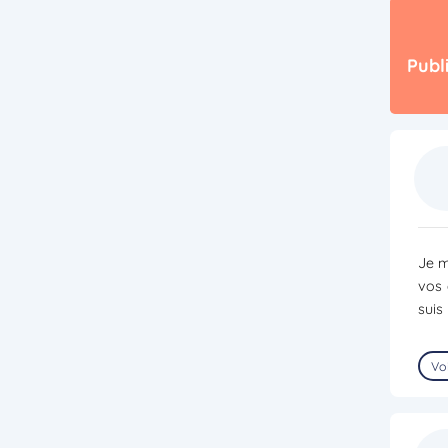
Publ
Je m
vos 
suis
Voi