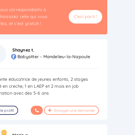
unous correspondants à
hoisissez celle qui vous
C'est parti !
cs, et c’est gratuit !
Shaynez t.
Babysitter - Mandelieu-la-Napoule
ante éducatrice de jeunes enfants, 2 stages
é en creche, 1 en LAEP et 2 mois en job
mation avec des 5-6 ans
le profil
Envoyer une demande