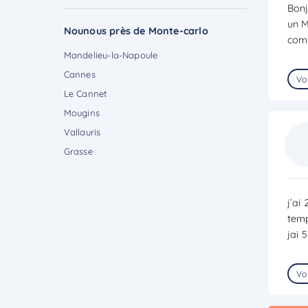
Bonj
un M
Nounous près de Monte-carlo
comp
Mandelieu-la-Napoule
Cannes
Voi
Le Cannet
Mougins
Vallauris
Grasse
j’ai
temp
jai 
Voi