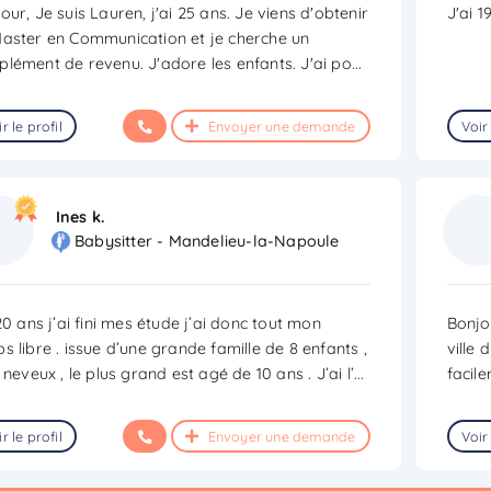
our, Je suis Lauren, j'ai 25 ans. Je viens d'obtenir
J'ai 1
aster en Communication et je cherche un
lément de revenu. J'adore les enfants. J'ai po
...
r le profil
Envoyer une demande
Voir 
Ines k.
Babysitter - Mandelieu-la-Napoule
 20 ans j’ai fini mes étude j’ai donc tout mon
Bonjou
s libre . issue d’une grande famille de 8 enfants ,
ville 
5 neveux , le plus grand est agé de 10 ans . J’ai l’
...
facil
r le profil
Envoyer une demande
Voir 