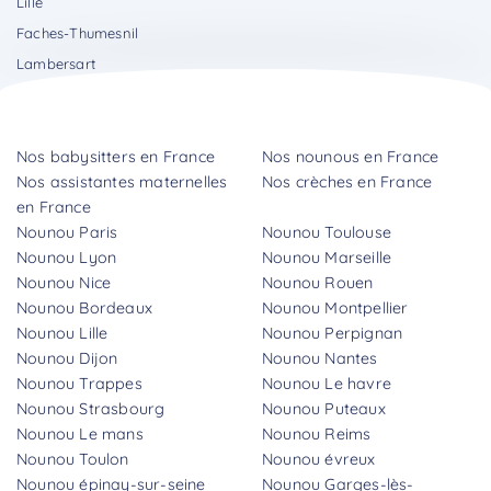
Lille
Faches-Thumesnil
Lambersart
Nos babysitters en France
Nos nounous en France
Nos assistantes maternelles
Nos crèches en France
en France
Nounou Paris
Nounou Toulouse
Nounou Lyon
Nounou Marseille
Nounou Nice
Nounou Rouen
Nounou Bordeaux
Nounou Montpellier
Nounou Lille
Nounou Perpignan
Nounou Dijon
Nounou Nantes
Nounou Trappes
Nounou Le havre
Nounou Strasbourg
Nounou Puteaux
Nounou Le mans
Nounou Reims
Nounou Toulon
Nounou évreux
Nounou épinay-sur-seine
Nounou Garges-lès-