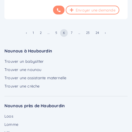
Envoyer une demande
‹
1
2
...
5
6
7
...
23
24
›
Nounous à Haubourdin
Trouver un babysitter
Trouver une nounou
Trouver une assistante maternelle
Trouver une crèche
Nounous près de Haubourdin
Loos
Lomme