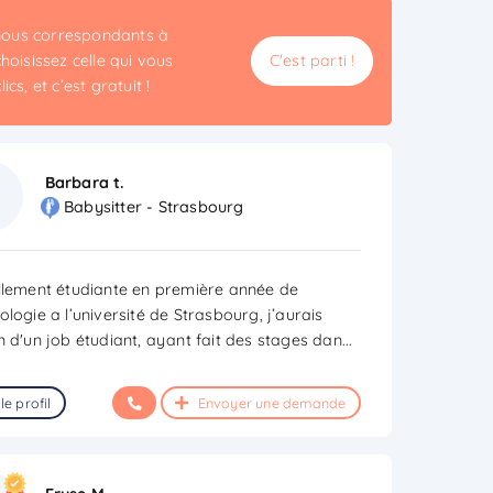
unous correspondants à
hoisissez celle qui vous
C'est parti !
cs, et c’est gratuit !
Barbara t.
Babysitter - Strasbourg
llement étudiante en première année de
logie a l’université de Strasbourg, j’aurais
n d'un job étudiant, ayant fait des stages dan
...
le profil
Envoyer une demande