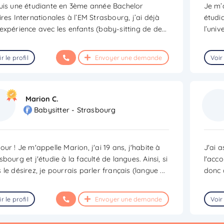
uis une étudiante en 3ème année Bachelor
Je m’
ires Internationales à l’EM Strasbourg, j’ai déjà
étudi
expérience avec les enfants (baby-sitting de de
...
l’univ
r le profil
Envoyer une demande
Voir 
Marion C.
Babysitter - Strasbourg
our ! Je m'appelle Marion, j'ai 19 ans, j'habite à
J'ai 
sbourg et j'étudie à la faculté de langues. Ainsi, si
l'acc
 le désirez, je pourrais parler français (langue
...
donc 
r le profil
Envoyer une demande
Voir 