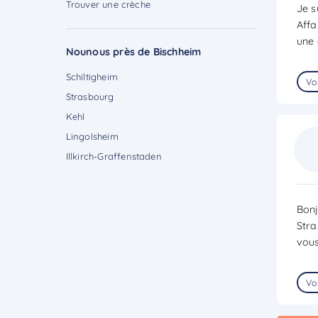
Trouver une crèche
Je s
Affa
une 
Nounous près de Bischheim
Schiltigheim
Voi
Strasbourg
Kehl
Lingolsheim
Illkirch-Graffenstaden
Bonj
Stra
vous
Voi