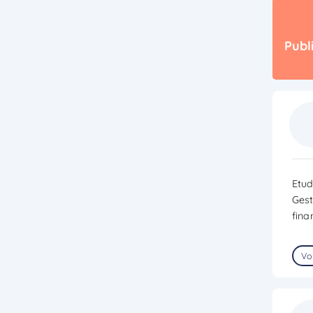
Publ
Etud
Gest
fina
Voi