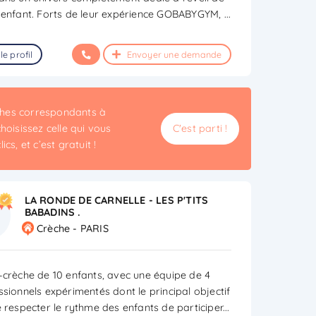
 enfant. Forts de leur expérience GOBABYGYM,
...
le profil
Envoyer une demande
èches correspondants à
hoisissez celle qui vous
C'est parti !
cs, et c’est gratuit !
LA RONDE DE CARNELLE - LES P'TITS
BABADINS .
Crèche - PARIS
-crèche de 10 enfants, avec une équipe de 4
ssionnels expérimentés dont le principal objectif
e respecter le rythme des enfants de participer
...