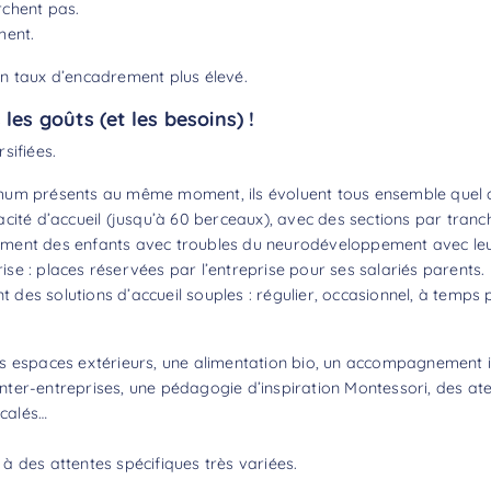
rchent pas.
hent.
n taux d’encadrement plus élevé.
les goûts (et les besoins) !
sifiées.
mum présents au même moment, ils évoluent tous ensemble quel q
acité d’accueil (jusqu’à 60 berceaux), avec des sections par tranc
ement des enfants avec troubles du neurodéveloppement avec leu
se : places réservées par l’entreprise pour ses salariés parents.
nt des solutions d’accueil souples : régulier, occasionnel, à temps p
r des espaces extérieurs, une alimentation bio, un accompagnement 
er-entreprises, une pédagogie d’inspiration Montessori, des atel
écalés…
à des attentes spécifiques très variées.