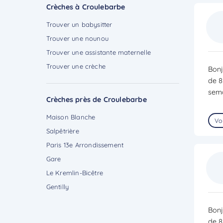
Crèches à Croulebarbe
Trouver un babysitter
Trouver une nounou
Trouver une assistante maternelle
Trouver une crèche
Bonj
de 8
sema
Crèches près de Croulebarbe
Maison Blanche
Voi
Salpêtrière
Paris 13e Arrondissement
Gare
Le Kremlin-Bicêtre
Gentilly
Bonj
de 8