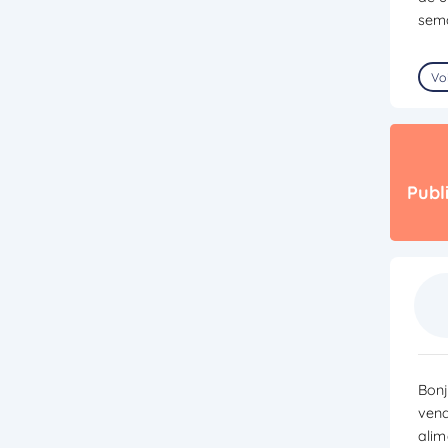
sema
Voi
Publ
Bonj
vend
alim