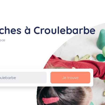
ches à Croulebarbe
lace
Je trouve