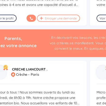
ines à 4 ans et avons une capacité d'accueil d
...
votre
r le profil
Envoyer une demande
Voir 
En décrivant vos besoins, les cr
Parents,
vos critères se manifestent. Vous c
iez votre annonce
convient le mieux. En quelques cli
CRECHE LIANCOURT .
Crèche - Paris
our à tous ! Nous sommes ouverts du lundi au
Micro
redi, de 8h30 à 19h. Notre crèche propose une
profe
entation bio. Nous accueillons vos enfants de 10
...
est d