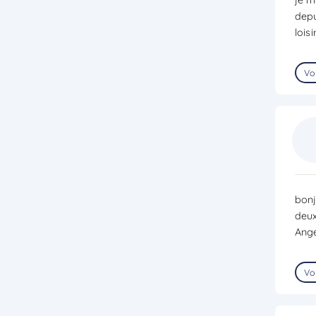
depu
lois
Voi
bonj
deux
Ange
Voi