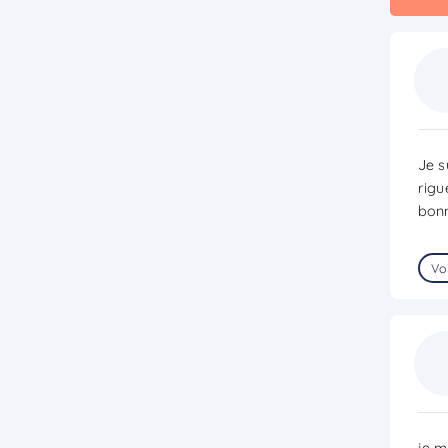
Je s
rigu
bonn
Voi
je m