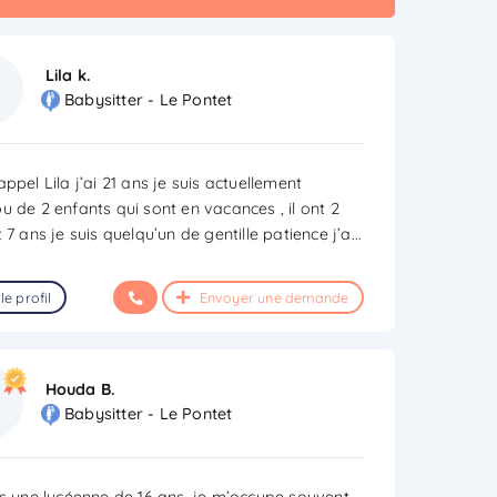
Lila k.
Babysitter - Le Pontet
ppel Lila j’ai 21 ans je suis actuellement
u de 2 enfants qui sont en vacances , il ont 2
 7 ans je suis quelqu’un de gentille patience j’a
...
le profil
Envoyer une demande
Houda B.
Babysitter - Le Pontet
is une lycéenne de 16 ans, je m’occupe souvent