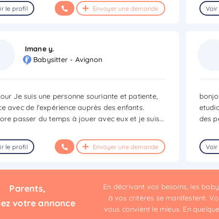
r le profil
Envoyer une demande
Voir 
Imane y.
Babysitter - Avignon
our Je suis une personne souriante et patiente,
bonjou
e avec de l'expérience auprès des enfants.
etudia
ore passer du temps à jouer avec eux et je suis
...
des p
r le profil
Envoyer une demande
Voir 
En décrivant vos besoins, les bab
Parents,
à vos critères se manifestent. Vou
iez votre annonce
vous convient le mieux. En quelques 