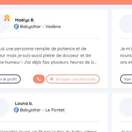
Maëlys B.
Babysitter - Vedène
uis une personne remplie de patience et de
Je m’a
eur mais je suis aussi pleine de douceur et de
nouno
e humeur ! J'ai déjà fais plusieurs heures de b
...
ans et
r le profil
Envoyer une demande
Voir 
Louna b.
Babysitter - Le Pontet
’appelles louna, jai 18 ans je fais du baby-sitting
Je su