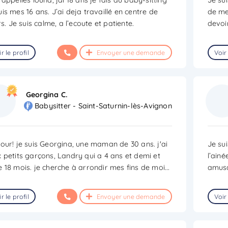
is mes 16 ans. J’ai deja travaillé en centre de
de mes
irs. Je suis calme, a l’ecoute et patiente.
devoir
r le profil
Envoyer une demande
Voir 
Georgina C.
Babysitter - Saint-Saturnin-lès-Avignon
our! je suis Georgina, une maman de 30 ans. j'ai
Je su
 petits garçons, Landry qui a 4 ans et demi et
l’ainé
 18 mois. je cherche à arrondir mes fins de moi
...
amusa
r le profil
Envoyer une demande
Voir 