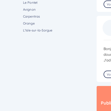
Le Pontet
Voi
Avignon
Carpentras
Orange
L'Isle-sur-la-Sorgue
Bonj
douc
J'ad
Voi
Publ