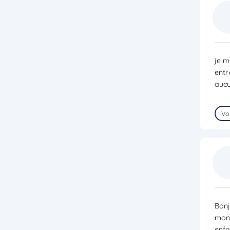
je m
entr
aucu
Voi
Bonj
mon 
enfa