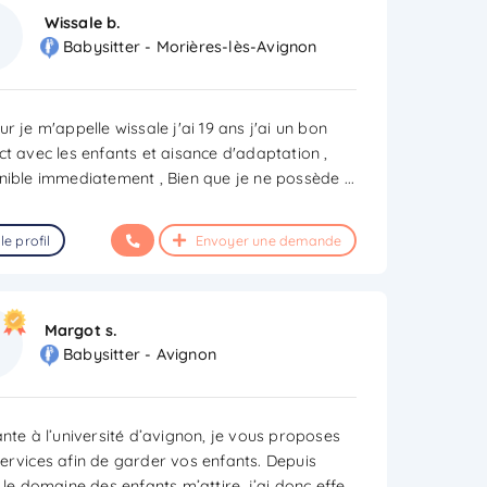
Wissale b.
Babysitter - Morières-lès-Avignon
r je m'appelle wissale j'ai 19 ans j'ai un bon
ct avec les enfants et aisance d'adaptation ,
nible immediatement , Bien que je ne possède
...
le profil
Envoyer une demande
Margot s.
Babysitter - Avignon
ante à l’université d’avignon, je vous proposes
ervices afin de garder vos enfants. Depuis
 le domaine des enfants m’attire, j’ai donc effe
...