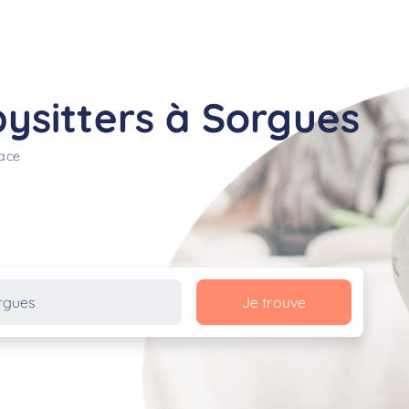
ysitters à Sorgues
lace
Je trouve