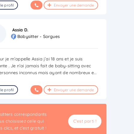
le profil
Envoyer une demande
Assia D.
Babysitter - Sorgues
r je m’appelle Assia j’ai 18 ans et je suis
nte . Je n’ai jamais fait de baby-sitting avec
ersonnes inconnus mais ayant de nombreux e
...
le profil
Envoyer une demande
ysitters correspondants
s choisissez celle qui
C'est parti !
clics, et c’est gratuit !