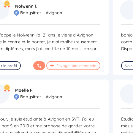
Nolwenn l.
Babysitter - Avignon
'appelle Nolwenn j'ai 21 ans je viens d’Avignon
bonjou
e le centre et le pontet, je n'ai malheureusement
conta
n diplômes, mais j’ai une fille de 10 mois, on sor
...
Dispo
r le profil
Envoyer une demande
Voir 
Maelle F.
Babysitter - Avignon
our, je suis étudiante à Avignon en SVT, j’ai eu
Étudi
bac S en 2019 et me propose de garder votre
mes s
nt le weekend ou selon mes disponibilités en se
...
petite