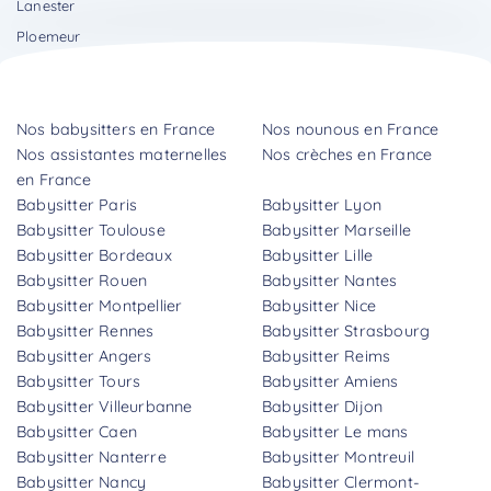
Lanester
Ploemeur
Nos babysitters en France
Nos nounous en France
Nos assistantes maternelles
Nos crèches en France
en France
Babysitter Paris
Babysitter Lyon
Babysitter Toulouse
Babysitter Marseille
Babysitter Bordeaux
Babysitter Lille
Babysitter Rouen
Babysitter Nantes
Babysitter Montpellier
Babysitter Nice
Babysitter Rennes
Babysitter Strasbourg
Babysitter Angers
Babysitter Reims
Babysitter Tours
Babysitter Amiens
Babysitter Villeurbanne
Babysitter Dijon
Babysitter Caen
Babysitter Le mans
Babysitter Nanterre
Babysitter Montreuil
Babysitter Nancy
Babysitter Clermont-