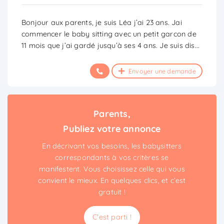
Bonjour aux parents, je suis Léa j’ai 23 ans. Jai
commencer le baby sitting avec un petit garcon de
11 mois que j’ai gardé jusqu’à ses 4 ans. Je suis dis
...
Envoyer une demande
Parents,
Publiez votre annonce
En décrivant vos besoins, les babysitters
correspondants à vos critères se
manifestent. Vous choisissez celle qui vous
convient le mieux. En quelques clics, et c’est
gratuit !
C'est parti !