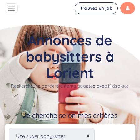
Trouvez un job
Annonces de
babysitters à
Lorient
Recherchez la garde d'enfants adaptée avec Kidsplace
Je cherche selon mes critères