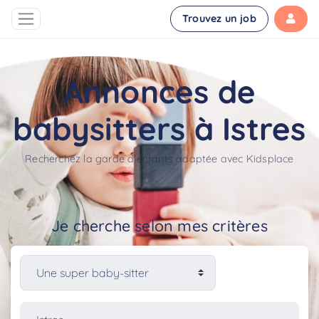
Trouvez un job
Annonces de
babysitters à Istres
Recherchez la garde d'enfants adaptée avec Kidsplace
Je cherche selon mes critères