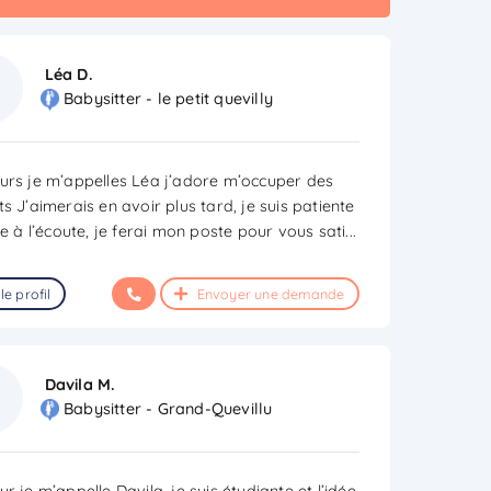
Léa D.
Babysitter - le petit quevilly
urs je m’appelles Léa j’adore m’occuper des
s J’aimerais en avoir plus tard, je suis patiente
le à l’écoute, je ferai mon poste pour vous sati
...
le profil
Envoyer une demande
Davila M.
Babysitter - Grand-Quevillu
r je m’appelle Davila, je suis étudiante et l’idée