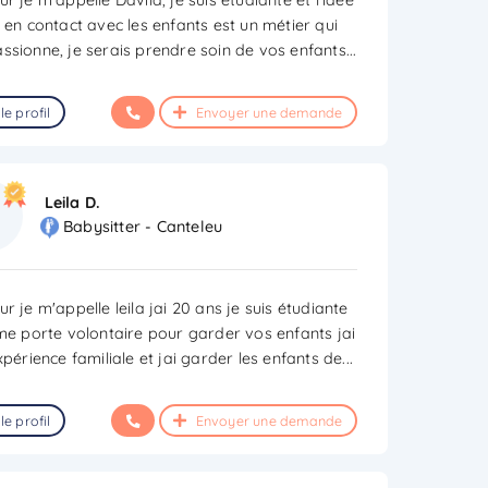
e en contact avec les enfants est un métier qui
ssionne, je serais prendre soin de vos enfants
...
le profil
Envoyer une demande
Leila D.
Babysitter - Canteleu
r je m'appelle leila jai 20 ans je suis étudiante
 me porte volontaire pour garder vos enfants jai
xpérience familiale et jai garder les enfants de
...
le profil
Envoyer une demande