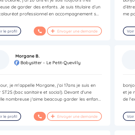
euse de garder des enfants. Je suis titulaire d’un
d’êtr
calauréat professionnel en accompagnement s
...
me pa
r le profil
Envoyer une demande
Voir 
Morgane B.
Babysitter - Le Petit-Quevilly
our, je m'appelle Morgane, j'ai 17ans je suis en
bonjou
r ST2S (bac sanitaire et social). Devant d'une
et je
lle nombreuse j'aime beacoup garder les enfan
...
de l'e
r le profil
Envoyer une demande
Voir 