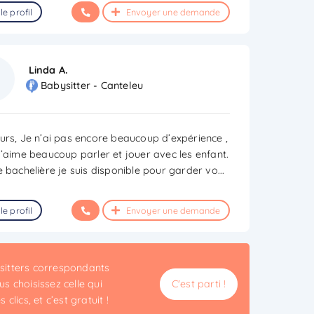
le profil
Envoyer une demande
Linda A.
Babysitter - Canteleu
urs, Je n’ai pas encore beaucoup d’expérience ,
j’aime beaucoup parler et jouer avec les enfant.
e bachelière je suis disponible pour garder vo
...
le profil
Envoyer une demande
ysitters correspondants
s choisissez celle qui
C'est parti !
clics, et c’est gratuit !