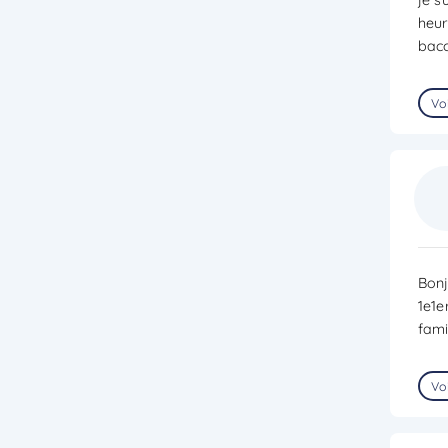
heur
bac
Voi
Bonj
1e1e
fami
Voi