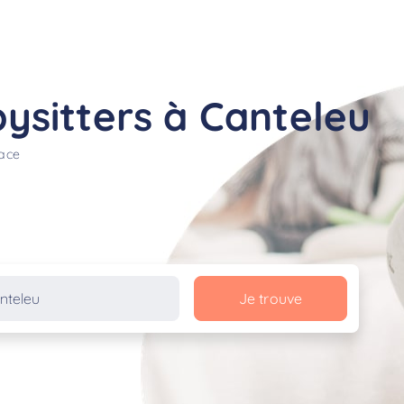
ysitters à Canteleu
lace
Je trouve