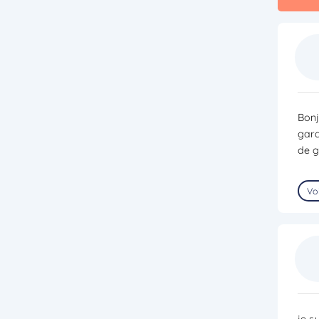
Bonj
gard
de g
Voi
je s