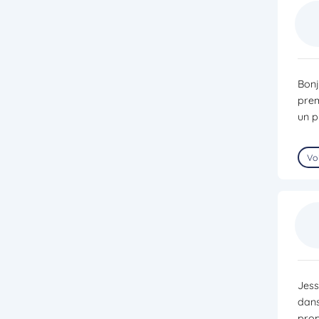
Bonj
prem
un p
Voi
Jess
dans
prop