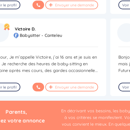
r le profil
Envoyer une demande
Voir 
Victoire D.
Babysitter - Canteleu
our, Je m’appelle Victoire, j’ai 16 ans et je suis en
Bonjo
. Je recherche des heures de baby-sitting en
mais 
ine après mes cours, des gardes occasionnelle
...
Futur
r le profil
Envoyer une demande
Voir 
En décrivant vos besoins, les bab
Parents,
à vos critères se manifestent. Vou
iez votre annonce
vous convient le mieux. En quelques 