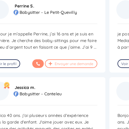
Perrine S.
Babysitter - Le Petit-Quevilly
our je m’appelle Perrine, j’ai 16 ans et je suis en
je po
ière. Je cherche des baby-sittings pour me faire
Media
eu d’argent tout en faisant ce que j’aime. J’ai 9
...
à part
r le profil
Envoyer une demande
Voir 
Jessica m.
Babysitter - Canteleu
ica 40 ans. j'ai plusieurs années d'expérience
Bonjou
 la garde d'enfant. J'aime jouer avec eux. Je
ans. 
ose des activités manuels des sorties en extéri
...
psych