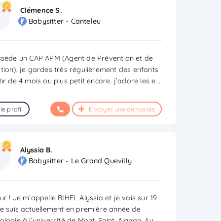
Clémence S.
Babysitter - Canteleu
ssède un CAP APM (Agent de Prévention et de
tion), je gardes très régulièrement des enfants
ir de 4 mois ou plus petit encore. j’adore les e
...
le profil
Envoyer une demande
Alyssia B.
Babysitter - Le Grand Quevilly
r ! Je m’appelle BIHEL Alyssia et je vais sur 19
Je suis actuellement en première année de
ologie à l’université de Mont-Saint-Aignan. Ay
...