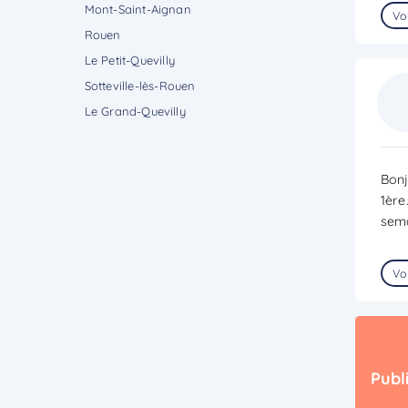
Mont-Saint-Aignan
Voi
Rouen
Le Petit-Quevilly
Sotteville-lès-Rouen
Le Grand-Quevilly
Bonj
1ère
sema
Voi
Publ