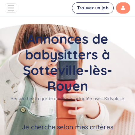
Trouvez un job
Annonces de
babysitters à
Sotteville-lès-
Rouen
Recherchez la garde d'enfants adaptée avec Kidsplace
Je cherche selon mes critères