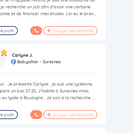
 je recherche un job afin d’avoir une certaine
omie et de financer mes études. j’ai eu le brev
...
le profil
Envoyer une demande
Carlyne J.
Babysitter - Suresnes
r , Je présente Carlyne , je suis une lycéenne,
épare un bac ST2S. J’habite à Suresnes mais
e au lycée à Boulogne . Je suis à la recherche
...
le profil
Envoyer une demande