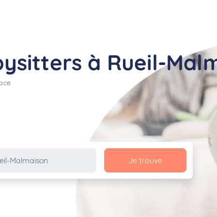
ysitters à Rueil-Mal
lace
Je trouve