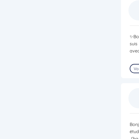
✨Bon
suis
avec
Voi
Bonj
étud
J’ha