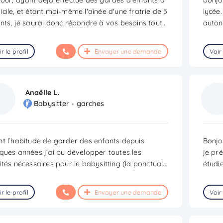
cile, et étant moi-même l'aînée d'une fratrie de 5
lycée.
nts, je saurai donc répondre à vos besoins tout
...
auton
r le profil
Envoyer une demande
Voir 
Anaëlle L.
Babysitter - garches
t l’habitude de garder des enfants depuis
Bonjou
ques années j’ai pu développer toutes les
je pr
ités nécessaires pour le babysitting (la ponctual
...
étudi
r le profil
Envoyer une demande
Voir 