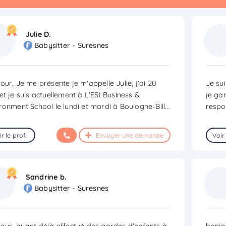
Julie D.
Babysitter - Suresnes
our, Je me présente je m'appelle Julie, j'ai 20
Je su
et je suis actuellement à L'ESI Business &
je ga
ronment School le lundi et mardi à Boulogne-Bill
...
respo
r le profil
Envoyer une demande
Voir 
Sandrine b.
Babysitter - Suresnes
our, ayant déjà effectué des gardes d'enfants à
bonjo