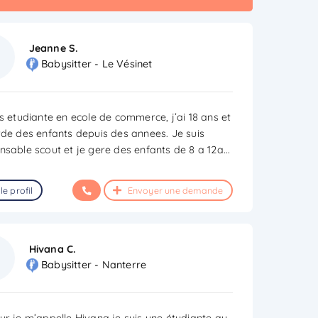
Jeanne S.
Babysitter - Le Vésinet
is etudiante en ecole de commerce, j’ai 18 ans et
rde des enfants depuis des annees. Je suis
nsable scout et je gere des enfants de 8 a 12a
...
le profil
Envoyer une demande
Hivana C.
Babysitter - Nanterre
ur je m’appelle Hivana je suis une étudiante au