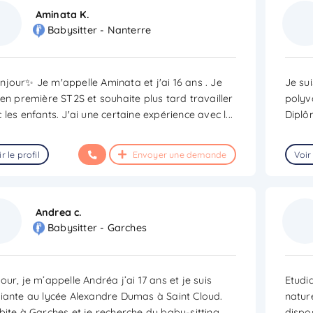
Aminata K.
Babysitter - Nanterre
jour✨ Je m'appelle Aminata et j'ai 16 ans . Je
Je su
 en première ST2S et souhaite plus tard travailler
polyv
 les enfants. J'ai une certaine expérience avec l
...
Diplô
r le profil
Envoyer une demande
Voir 
Andrea c.
Babysitter - Garches
our, je m’appelle Andréa j’ai 17 ans et je suis
Etudi
iante au lycée Alexandre Dumas à Saint Cloud.
nature
bite à Garches et je recherche du baby-sitting.
...
dispos