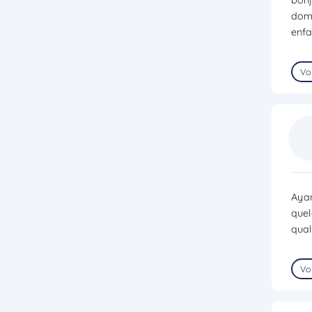
domi
enfa
Voi
Ayan
quel
qual
Voi