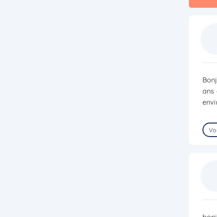
Bonj
ans 
envi
Voi
bonj