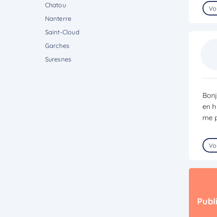
Chatou
Voi
Nanterre
Saint-Cloud
Garches
Suresnes
Bonj
en h
me p
Voi
Publ