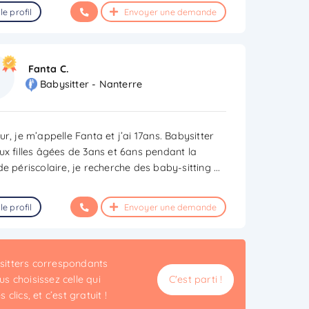
le profil
Envoyer une demande
Fanta C.
Babysitter - Nanterre
r, je m’appelle Fanta et j’ai 17ans. Babysitter
ux filles âgées de 3ans et 6ans pendant la
de périscolaire, je recherche des baby-sitting
...
le profil
Envoyer une demande
ysitters correspondants
s choisissez celle qui
C'est parti !
clics, et c’est gratuit !