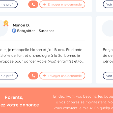
r le profil
Envoyer une demande
Voir 
Manon D.
Babysitter - Suresnes
our, je m'appelle Manon et j’ai 18 ans. Étudiante
Bonjou
istoire de l’art et archéologie à la Sorbonne, je
de de
ropose pour garder votre (vos) enfant(s) et/o
...
pério
r le profil
Envoyer une demande
Voir 
En décrivant vos besoins, les bab
Parents,
à vos critères se manifestent. Vou
iez votre annonce
vous convient le mieux. En quelques 