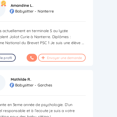
Amandine L.
Babysitter - Nanterre
is actuellement en terminale S au lycée
alent Joliot Curie à Nanterre. Diplômes :
me National du Brevet PSC 1 Je suis une élève
...
le profil
Envoyer une demande
Mathilde R.
Babysitter - Garches
ante en 3eme année de psychologie. D’un
l responsable et à l’ecoute je suis a votre
ition pour des baby-sitting !