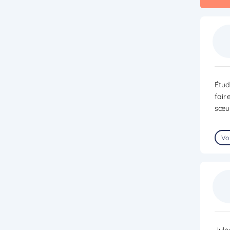
Étud
fair
sœur
Voi
Jule