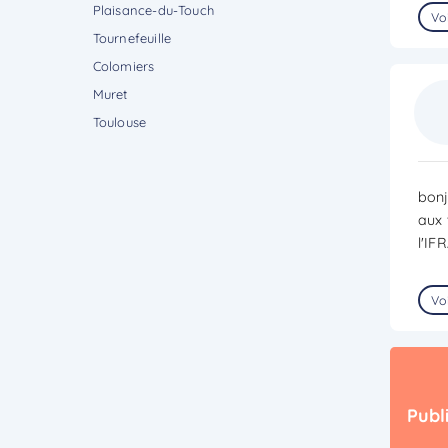
Plaisance-du-Touch
Voi
Tournefeuille
Colomiers
Muret
Toulouse
bonj
aux 
l'IF
Voi
Publ