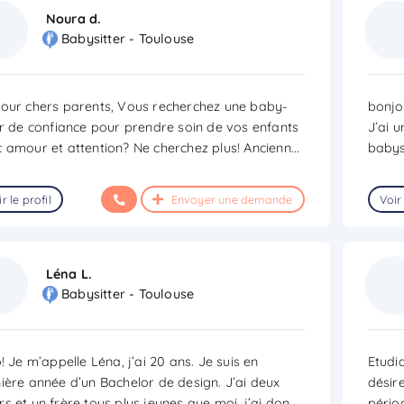
Noura d.
Babysitter - Toulouse
our chers parents, Vous recherchez une baby-
bonjou
er de confiance pour prendre soin de vos enfants
J’ai 
 amour et attention? Ne cherchez plus! Ancienn
...
babysi
r le profil
Envoyer une demande
Voir 
Léna L.
Babysitter - Toulouse
o! Je m’appelle Léna, j’ai 20 ans. Je suis en
Etudia
ière année d’un Bachelor de design. J’ai deux
désir
s et un frère tous plus jeunes que moi, j’ai don
...
pério