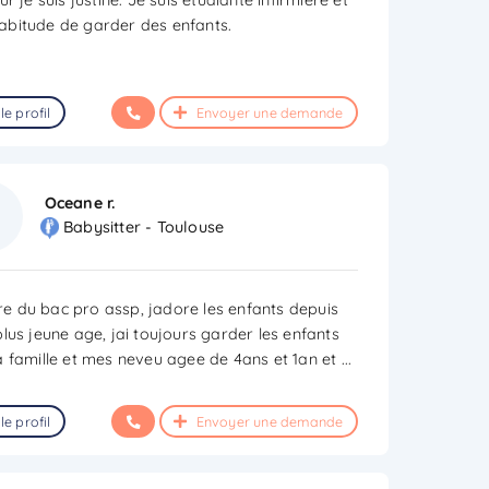
’habitude de garder des enfants.
le profil
Envoyer une demande
Oceane r.
Babysitter - Toulouse
aire du bac pro assp, jadore les enfants depuis
lus jeune age, jai toujours garder les enfants
 famille et mes neveu agee de 4ans et 1an et
...
le profil
Envoyer une demande