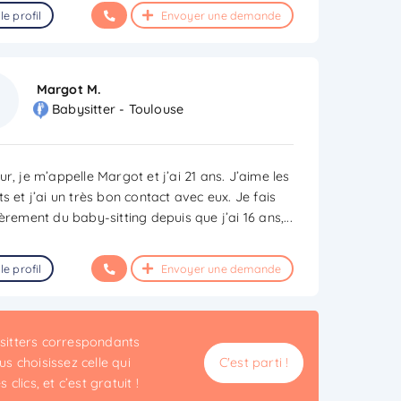
le profil
Envoyer une demande
Margot M.
Babysitter - Toulouse
r, je m’appelle Margot et j’ai 21 ans. J’aime les
s et j’ai un très bon contact avec eux. Je fais
ièrement du baby-sitting depuis que j’ai 16 ans,
...
le profil
Envoyer une demande
ysitters correspondants
s choisissez celle qui
C'est parti !
clics, et c’est gratuit !