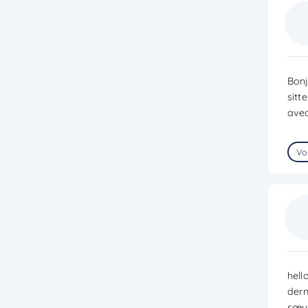
Bonj
sitt
avec
Voi
hell
dern
sœur