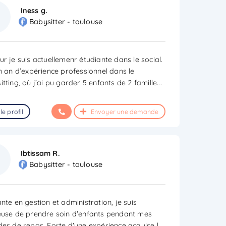
Iness g.
Babysitter - toulouse
r je suis actuellemenr étudiante dans le social.
un an d’expérience professionnel dans le
tting, où j’ai pu garder 5 enfants de 2 famille
...
le profil
Envoyer une demande
Ibtissam R.
Babysitter - toulouse
nte en gestion et administration, je suis
euse de prendre soin d'enfants pendant mes
des de repos. Forte d'une expérience acquise l
...