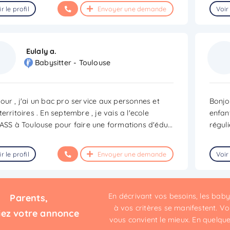
r le profil
Envoyer une demande
Voir 
Eulaly a.
Babysitter - Toulouse
our , j'ai un bac pro service aux personnes et
Bonjou
territoires . En septembre , je vais a l'ecole
enfant
RASS à Toulouse pour faire une formations d'édu
...
régul
r le profil
Envoyer une demande
Voir 
En décrivant vos besoins, les bab
Parents,
à vos critères se manifestent. Vou
iez votre annonce
vous convient le mieux. En quelques 