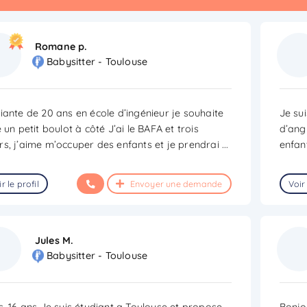
Romane p.
Babysitter - Toulouse
iante de 20 ans en école d’ingénieur je souhaite
Je su
e un petit boulot à côté J’ai le BAFA et trois
d’ang
s, j’aime m’occuper des enfants et je prendrai
...
enfant
r le profil
Envoyer une demande
Voir 
Jules M.
Babysitter - Toulouse
s, 16 ans Je suis étudiant a Toulouse et propose
Bonjou