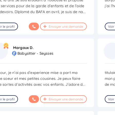
services pour de la garde d’enfants et de l’aide
j’ai l
devoirs. Dîplomé du BAFA en avril, je suis de na
...
r le profil
Envoyer une demande
Voir 
Margaux D.
Babysitter - Seysses
our, je n’ai pas d’experience mise a part ma
titul
te soeur et mes petites cousines. Je peux faire
mon p
e sortes d’activités avec vos enfants. J’adore d
...
de ma
r le profil
Envoyer une demande
Voir 