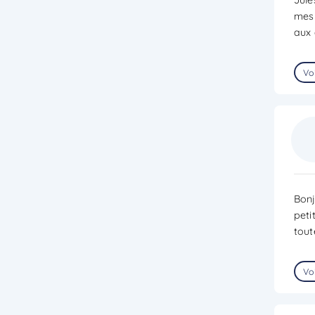
mes 
aux 
Voi
Bonj
peti
tout
Voi