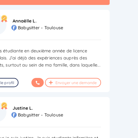
Annaëlle L.
Babysitter - Toulouse
is étudiante en deuxième année de licence
lais. J’ai déjà des expériences auprès des
s, surtout au sein de ma famille, dans laquelle
...
le profil
Envoyer une demande
Justine L.
Babysitter - Toulouse
r je suis justine. Je suis etudiante infirmière et