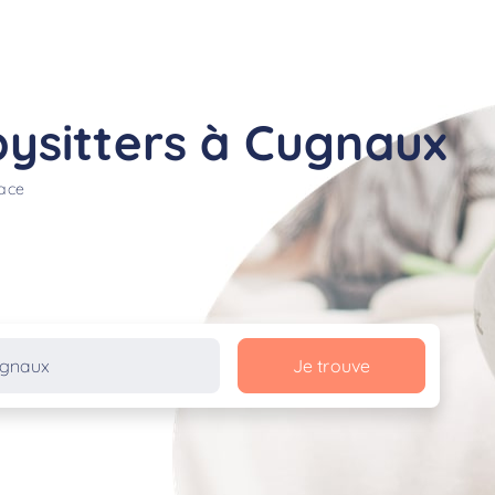
ysitters à Cugnaux
lace
Je trouve