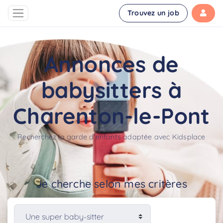
Trouvez un job
Annonces de
babysitters à
Charenton-le-Pont
Recherchez la garde d'enfants adaptée avec Kidsplace
Je cherche selon mes critères