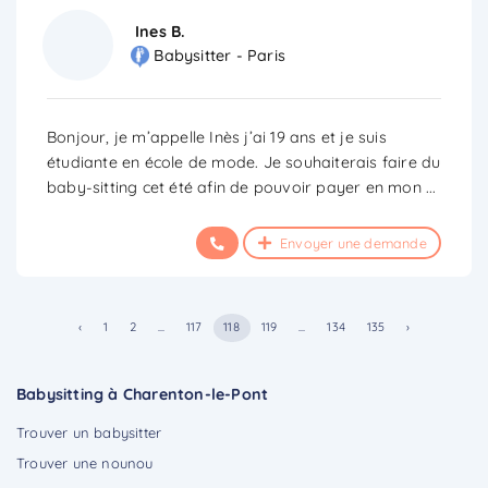
Ines B.
Babysitter - Paris
Bonjour, je m’appelle Inès j’ai 19 ans et je suis
étudiante en école de mode. Je souhaiterais faire du
baby-sitting cet été afin de pouvoir payer en mon
...
Envoyer une demande
‹
1
2
...
117
118
119
...
134
135
›
Babysitting à Charenton-le-Pont
Trouver un babysitter
Trouver une nounou