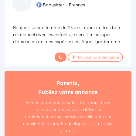
Babysitter - Fresnes
Bonjour, Jeune femme de 23 ans ayant un très bon
relationnel avec les enfants je serait m'occuper
d'eux au vu de mes expériences. Ayant garder un e
...
Envoyer une demande
Parents,
Publiez votre annonce
En décrivant vos besoins, les babysitters
correspondants à vos critères se
manifestent. Vous choisissez celle qui vous
convient le mieux. En quelques clics, et c’est
gratuit !