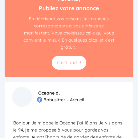
Publiez votre annonce
En décrivant vos besoins, les nounous
correspondants à vos critères se
manifestent. Vous choisissez celle qui vous
convient le mieux. En quelques clics, et c’est
gratuit !
C'est parti !
Oceane d.
Babysitter - Arcueil
Bonjour Je m’appelle Océane j’ai 18 ans Je vis dans
le 94, je me propose à vous pour gardez vos
enfants. Ayant l’habitude de gardez des enfants de
...