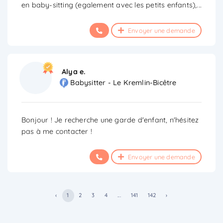
en baby-sitting (egalement avec les petits enfants),
...
Envoyer une demande
Alya e.
Babysitter - Le Kremlin-Bicêtre
Bonjour ! Je recherche une garde d'enfant, n'hésitez
pas à me contacter !
Envoyer une demande
‹
1
2
3
4
...
141
142
›