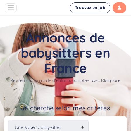
Trouvez un job
Annonces de
babysitters en
France
Recherchez la garde d'enfants adaptée avec Kidsplace
Je cherche selon mes critères