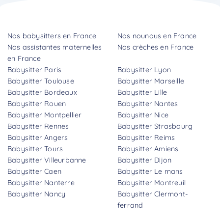
Nos babysitters en France
Nos nounous en France
Nos assistantes maternelles
Nos crèches en France
en France
Babysitter Paris
Babysitter Lyon
Babysitter Toulouse
Babysitter Marseille
Babysitter Bordeaux
Babysitter Lille
Babysitter Rouen
Babysitter Nantes
Babysitter Montpellier
Babysitter Nice
Babysitter Rennes
Babysitter Strasbourg
Babysitter Angers
Babysitter Reims
Babysitter Tours
Babysitter Amiens
Babysitter Villeurbanne
Babysitter Dijon
Babysitter Caen
Babysitter Le mans
Babysitter Nanterre
Babysitter Montreuil
Babysitter Nancy
Babysitter Clermont-
ferrand