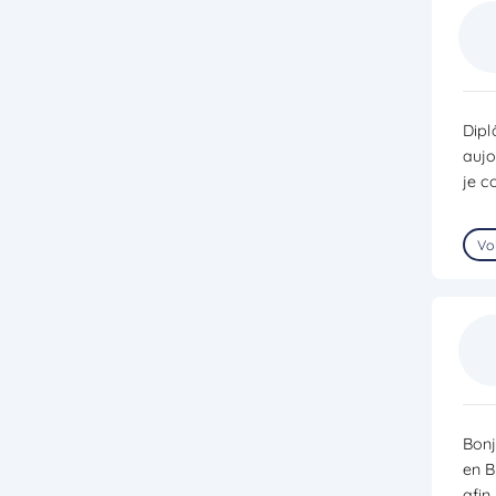
Dipl
aujo
je c
Voi
Bonj
en B
afin