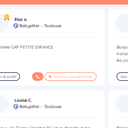
Elsa a.
Babysitter - Toulouse
lômée CAP PETITE ENFANCE
Bonjo
travai
les j
r le profil
Envoyer une demande
Voir 
Louise C.
Babysitter - Toulouse
our, j’ai 17 ans ( bientot 18 ) et je cherche à me
Bonjo