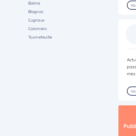
Balma
Voi
Blagnac
Cugnaux
Colomiers
Tournefeuille
Actu
pass
mes 
Voi
Publ