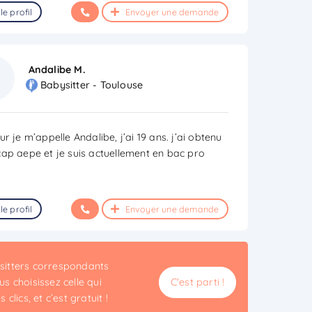
le profil
Envoyer une demande
Andalibe M.
Babysitter - Toulouse
r je m’appelle Andalibe, j’ai 19 ans. j’ai obtenu
ap aepe et je suis actuellement en bac pro
le profil
Envoyer une demande
ysitters correspondants
s choisissez celle qui
C'est parti !
clics, et c’est gratuit !