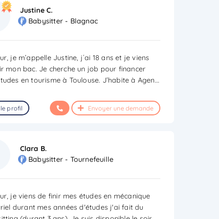
Justine C.
Babysitter - Blagnac
r, je m’appelle Justine, j´ai 18 ans et je viens
ir mon bac. Je cherche un job pour financer
tudes en tourisme à Toulouse. J’habite à Agen
...
le profil
Envoyer une demande
Clara B.
Babysitter - Tournefeuille
ur, je viens de finir mes études en mécanique
riel durant mes années d'études j'ai fait du
tting (durant 3 ans). Je suis disponible le soir
...