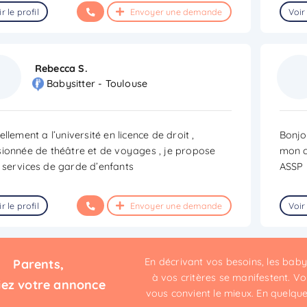
r le profil
Envoyer une demande
Voir 
Rebecca S.
Babysitter - Toulouse
ellement a l’université en licence de droit ,
Bonjou
ionnée de théâtre et de voyages , je propose
mon c
services de garde d’enfants
ASSP
r le profil
Envoyer une demande
Voir 
En décrivant vos besoins, les bab
Parents,
à vos critères se manifestent. Vou
iez votre annonce
vous convient le mieux. En quelques 