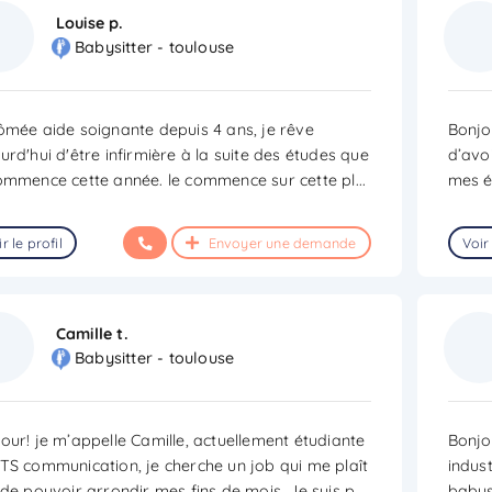
Louise p.
Babysitter - toulouse
ômée aide soignante depuis 4 ans, je rêve
Bonjou
urd'hui d'être infirmière à la suite des études que
d’avo
ommence cette année. le commence sur cette pl
...
mes é
r le profil
Envoyer une demande
Voir 
Camille t.
Babysitter - toulouse
our! je m’appelle Camille, actuellement étudiante
Bonjo
TS communication, je cherche un job qui me plaît
indust
 de pouvoir arrondir mes fins de mois. Je suis p
...
babysi