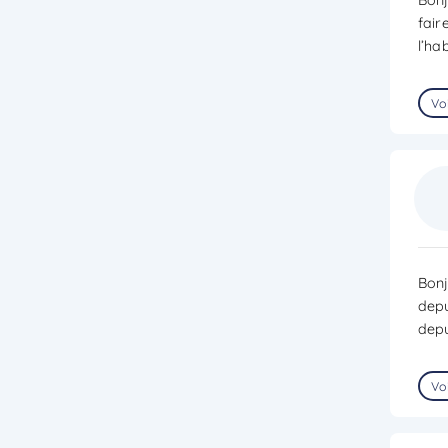
fair
l’ha
Voi
Bonj
depu
depu
Voi