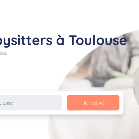
ysitters à Toulouse
lace
Je trouve