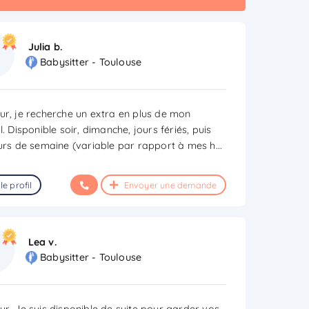
Julia b.
Babysitter - Toulouse
ur, je recherche un extra en plus de mon
l. Disponible soir, dimanche, jours fériés, puis
ours de semaine (variable par rapport à mes h
...
le profil
Envoyer une demande
Lea v.
Babysitter - Toulouse
ur, Je suis disponible de suite pour garder vos