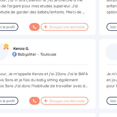
e de l’argent pour mes etudes superieur. J’ai
enfan
bitude de garder des bébés/enfants. Merci de
...
optio
r le profil
Envoyer une demande
Voir 
Kenza G.
Babysitter - Toulouse
our, Je m'appelle Kenza et j'ai 22ans J'ai le BAFA
Je m’a
is 3ans et je fais du baby sitting également
en jo
is 3ans J'ai donc l'habitude de travailler avec d
...
pour 
r le profil
Envoyer une demande
Voir 