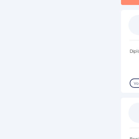
Dip
Voi
Bonj