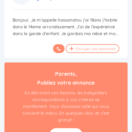
Bonjour, Je m’appelle hassanatou j’ai 18ans j’habite
dans le 14eme arrondissement, J’ai de l’expérience
dans la garde d’enfant. Je gardais ma nièce et mo
...
Envoyer une demande
Parents,
Publiez votre annonce
En décrivant vos besoins, les babysitters
correspondants à vos critères se
manifestent. Vous choisissez celle qui vous
convient le mieux. En quelques clics, et c’est
gratuit !