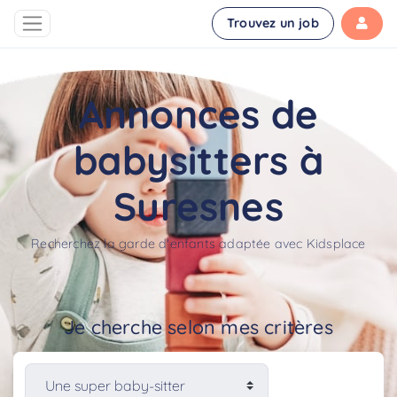
Trouvez un job
Annonces de
babysitters à
Suresnes
Recherchez la garde d'enfants adaptée avec Kidsplace
Je cherche selon mes critères