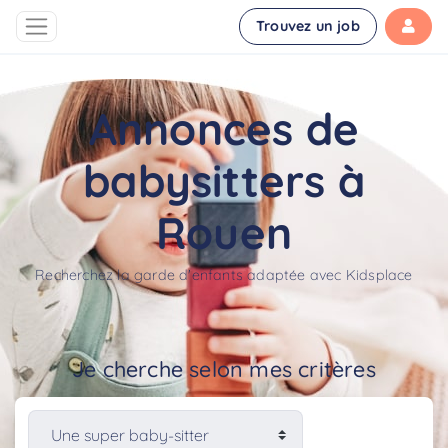
Trouvez un job
Annonces de
babysitters à
Rouen
Recherchez la garde d'enfants adaptée avec Kidsplace
Je cherche selon mes critères