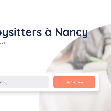
ysitters à Nancy
lace
Je trouve