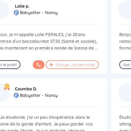
Lalie p.
Babysitter - Nancy
our, je m’appelle Lalie PERALES, j’ai 20ans.
Bonjou
ntrice d’un baccalauréat ST2S (Santé et sociale),
resta
uis maintenant en première année de licence de
...
forma
r le profil
Envoyer une demande
Voir 
Coumba D.
Babysitter - Nancy
uis étudiante, j'ai un peu d'expérience dans le
Étudia
ine de la garde d'enfant. Je peux garder vos
sitti
nts après l'école. Je suis motivée, sérieuse .
avec l