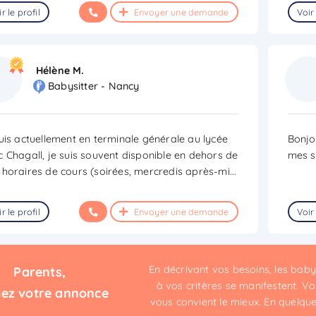
r le profil
Envoyer une demande
Voir 
Hélène M.
Babysitter - Nancy
uis actuellement en terminale générale au lycée
Bonjou
 Chagall, je suis souvent disponible en dehors de
mes s
horaires de cours (soirées, mercredis après-mi
...
r le profil
Envoyer une demande
Voir 
En décrivant vos besoins, les bab
Parents,
à vos critères se manifestent. Vou
iez votre annonce
vous convient le mieux. En quelques 