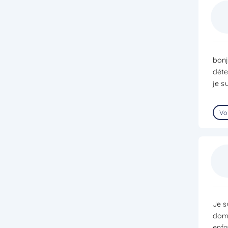
bonj
déte
je s
Voi
Je s
doma
enfa