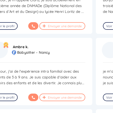
xième année de DNMADe (Diplôme National des
trois
ers d’Art et du Design) au lycée Henri Loritz de
...
de Na
r le profil
Envoyer une demande
Voir 
Ambre k.
Babysitter - Nancy
our, j'ai de l'expérience intra familial avec des
je m'
nts de 3 à 9 ans. Je suis capable d'aider aux
nouno
irs des enfants et de les divertir. Je connais plu
...
je su
r le profil
Envoyer une demande
Voir 