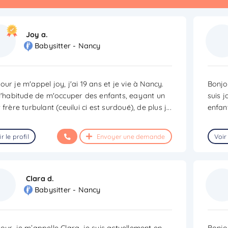
Joy a.
Babysitter - Nancy
our je m'appel joy, j'ai 19 ans et je vie à Nancy.
Bonjou
 l'habitude de m'occuper des enfants, eayant un
suis j
t frère turbulant (ceuilui ci est surdoué), de plus j
...
enfan
r le profil
Envoyer une demande
Voir 
Clara d.
Babysitter - Nancy
our, je m’appelle Clara, je suis actuellement en
Bonjo