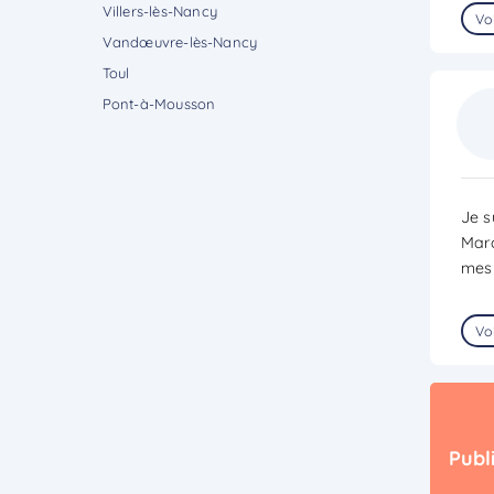
Villers-lès-Nancy
Voi
Vandœuvre-lès-Nancy
Toul
Pont-à-Mousson
Je s
Marc
mes 
Voi
Publ