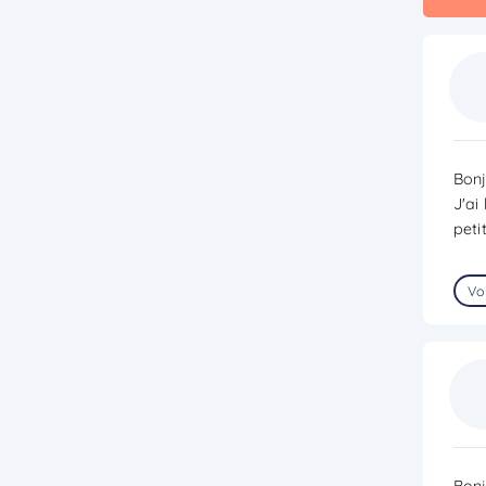
Bonj
J'ai
peti
Voi
Bonj