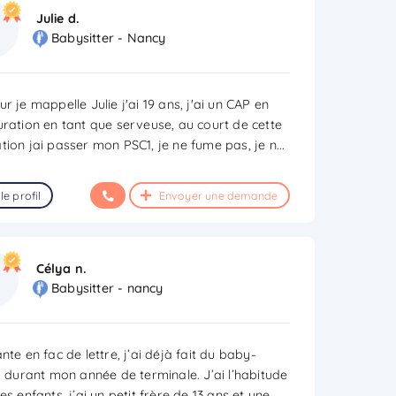
Julie d.
Babysitter - Nancy
r je mappelle Julie j'ai 19 ans, j'ai un CAP en
uration en tant que serveuse, au court de cette
tion jai passer mon PSC1, je ne fume pas, je n
...
le profil
Envoyer une demande
Célya n.
Babysitter - nancy
nte en fac de lettre, j’ai déjà fait du baby-
ng durant mon année de terminale. J’ai l’habitude
es enfants, j’ai un petit frère de 13 ans et une
...