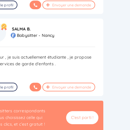
le profil
Envoyer une demande
SALMA B.
Babysitter - Nancy
r , je suis actuellement étudiante , je propose
ervices de garde d'enfants .
le profil
Envoyer une demande
ysitters correspondants
s choisissez celle qui
C'est parti !
clics, et c’est gratuit !