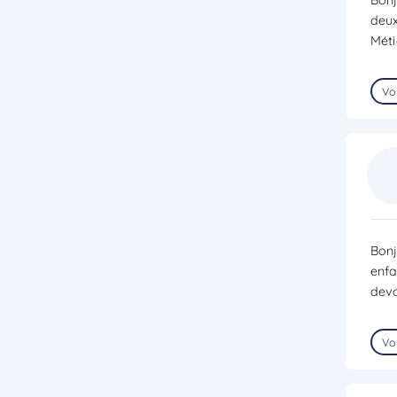
deu
Méti
Voi
Bonj
enfa
devo
Voi