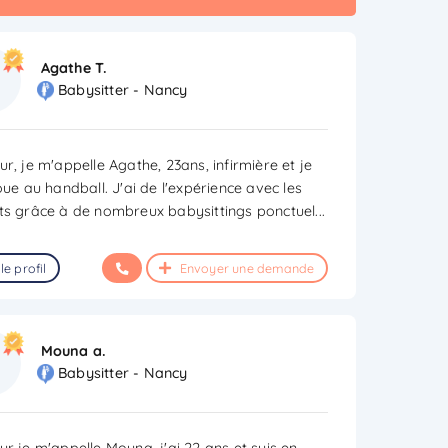
Agathe T.
Babysitter - Nancy
r, je m'appelle Agathe, 23ans, infirmière et je
oue au handball. J'ai de l'expérience avec les
ts grâce à de nombreux babysittings ponctuel
...
le profil
Envoyer une demande
Mouna a.
Babysitter - Nancy
ur je m'appelle Mouna, j'ai 22 ans et suis en