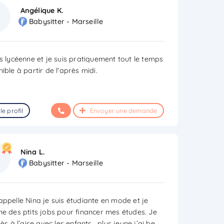
Angélique K.
Babysitter - Marseille
is lycéenne et je suis pratiquement tout le temps
ible à partir de l'après midi.
le profil
Envoyer une demande
Nina L.
Babysitter - Marseille
appelle Nina je suis étudiante en mode et je
he des ptits jobs pour financer mes études. Je
rès à l’aise avec les enfants , plus jeune j’ai be
...