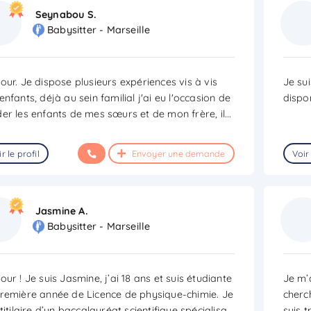
Seynabou S.
Babysitter - Marseille
our. Je dispose plusieurs expériences vis à vis
Je su
enfants, déjà au sein familial j'ai eu l'occasion de
dispon
er les enfants de mes sœurs et de mon frère, il
...
r le profil
Envoyer une demande
Voir 
Jasmine A.
Babysitter - Marseille
our ! Je suis Jasmine, j’ai 18 ans et suis étudiante
Je m’
remière année de Licence de physique-chimie. Je
cherc
 titilaire d’un baccalauréat scientifique spécialisa
...
suis t