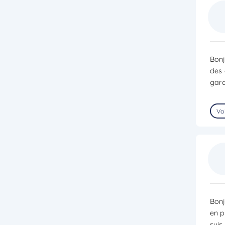
Bonj
des 
gard
Voi
Bonj
en p
suis