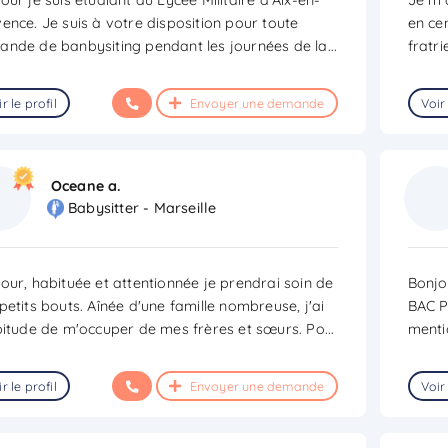
ence. Je suis à votre disposition pour toute
en cen
nde de banbysiting pendant les journées de la
...
fratri
r le profil
Envoyer une demande
Voir 
Oceane a.
Babysitter - Marseille
our, habituée et attentionnée je prendrai soin de
Bonjou
petits bouts. Aînée d'une famille nombreuse, j'ai
BAC P
bitude de m'occuper de mes frères et sœurs. Po
...
menti
r le profil
Envoyer une demande
Voir 