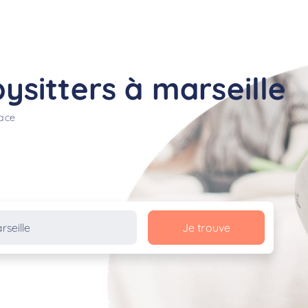
sitters à marseille
lace
Je trouve