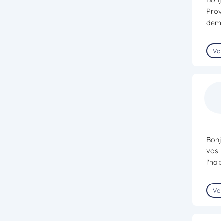
Prov
dema
Voi
Bonj
vos 
l'ha
Voi