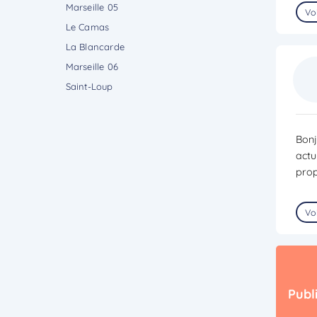
Marseille 05
Voi
Le Camas
La Blancarde
Marseille 06
Saint-Loup
Bonj
actu
prop
Voi
Publ