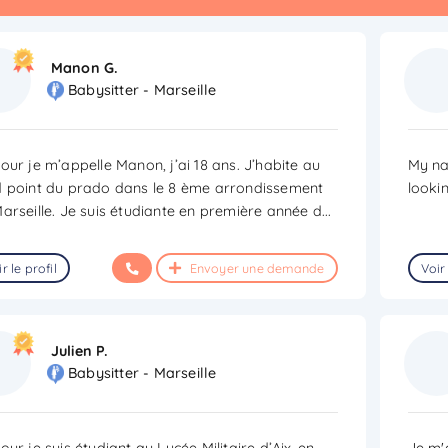
Manon G.
Babysitter - Marseille
our je m’appelle Manon, j’ai 18 ans. J’habite au
My na
 point du prado dans le 8 ème arrondissement
looki
arseille. Je suis étudiante en première année d
...
r le profil
Envoyer une demande
Voir 
Julien P.
Babysitter - Marseille
our je suis étudiant au Lycée Militaire d’Aix-en-
Je m'a