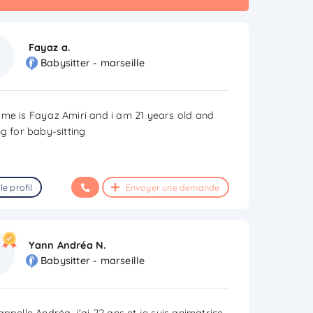
Fayaz a.
Babysitter - marseille
me is Fayaz Amiri and i am 21 years old and
ng for baby-sitting
le profil
Envoyer une demande
Yann Andréa N.
Babysitter - marseille
ppelle Andréa, j'ai 22 ans et je suis animatrice