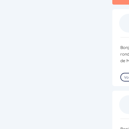
Bonj
rond
de M
Voi
Bonj