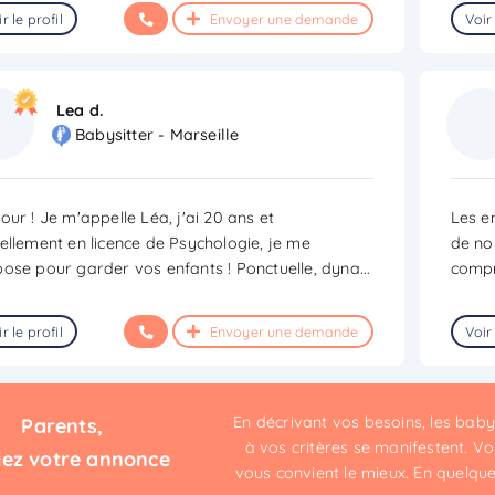
r le profil
Envoyer une demande
Voir 
Lea d.
Babysitter - Marseille
our ! Je m'appelle Léa, j'ai 20 ans et
Les en
ellement en licence de Psychologie, je me
de nou
ose pour garder vos enfants ! Ponctuelle, dyna
...
compri
r le profil
Envoyer une demande
Voir 
En décrivant vos besoins, les bab
Parents,
à vos critères se manifestent. Vou
iez votre annonce
vous convient le mieux. En quelques 