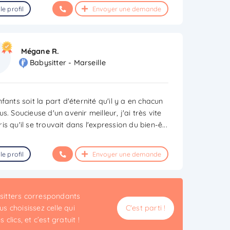
le profil
Envoyer une demande
Mégane R.
Babysitter - Marseille
fants soit la part d'éternité qu'il y a en chacun
s. Soucieuse d'un avenir meilleur, j'ai très vite
s qu'il se trouvait dans l'expression du bien-ê
...
le profil
Envoyer une demande
ysitters correspondants
s choisissez celle qui
C'est parti !
clics, et c’est gratuit !