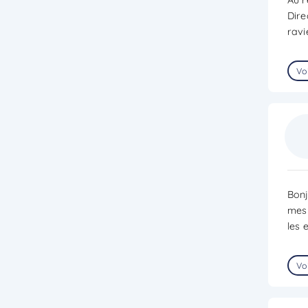
Dire
ravi
Voi
Bonj
mes 
les 
Voi