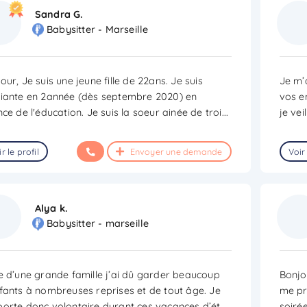
Sandra G.
Babysitter - Marseille
our, Je suis une jeune fille de 22ans. Je suis
Je m’a
iante en 2année (dès septembre 2020) en
vos e
nce de l'éducation. Je suis la soeur ainée de troi
...
je ve
r le profil
Envoyer une demande
Voir 
Alya k.
Babysitter - marseille
e d’une grande famille j’ai dû garder beaucoup
Bonjou
fants à nombreuses reprises et de tout âge. Je
me pr
orte donc volontaire durant ces vacances d’ét
...
soirée