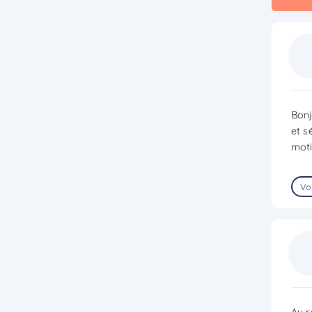
Bonj
et s
moti
Voi
Au r