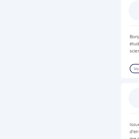
Bonj
étud
scie
Voi
Issu
d’en
me p