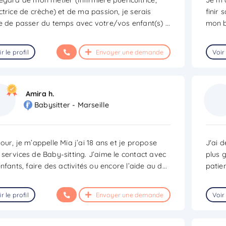
ctrice de crèche) et de ma passion, je serais
finir 
e de passer du temps avec votre/vos enfant(s)
...
mon b
r le profil
Envoyer une demande
Voir 
Amira h.
Babysitter - Marseille
our, je m’appelle Mia j’ai 18 ans et je propose
J'ai 
services de Baby-sitting. J’aime le contact avec
plus g
enfants, faire des activités ou encore l’aide au d
...
patie
r le profil
Envoyer une demande
Voir 