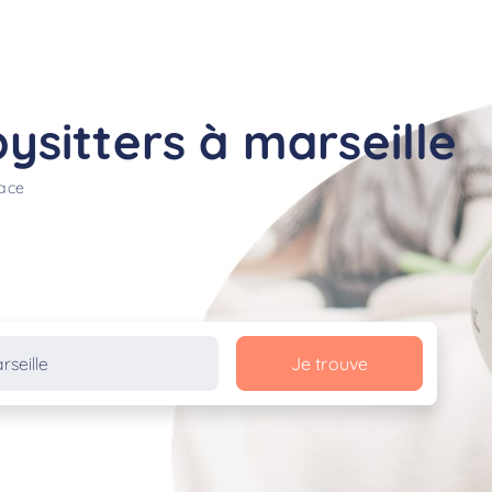
sitters à marseille
lace
Je trouve