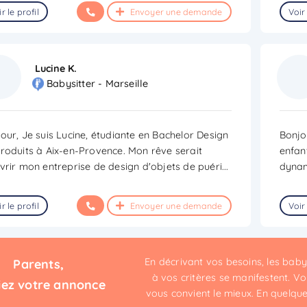
r le profil
Envoyer une demande
Voir 
Lucine K.
Babysitter - Marseille
our, Je suis Lucine, étudiante en Bachelor Design
Bonjo
roduits à Aix-en-Provence. Mon rêve serait
enfan
vrir mon entreprise de design d'objets de puéri
...
dynam
r le profil
Envoyer une demande
Voir 
En décrivant vos besoins, les bab
Parents,
à vos critères se manifestent. Vou
iez votre annonce
vous convient le mieux. En quelques 