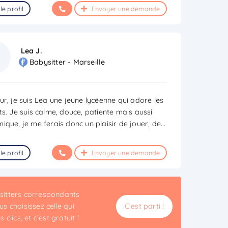
le profil
Envoyer une demande
Lea J.
Babysitter - Marseille
ur, je suis Lea une jeune lycéenne qui adore les
ts. Je suis calme, douce, patiente mais aussi
ique, je me ferais donc un plaisir de jouer, de
...
le profil
Envoyer une demande
ysitters correspondants
s choisissez celle qui
C'est parti !
clics, et c’est gratuit !