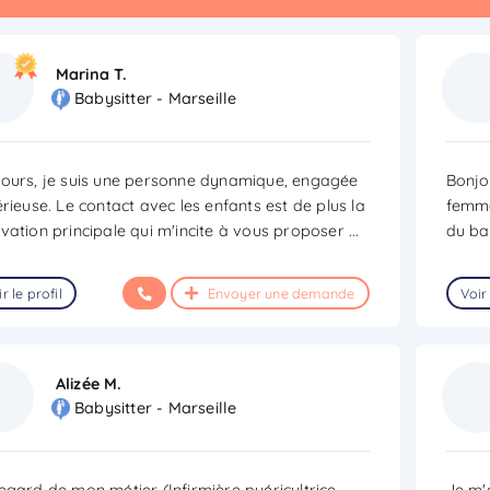
Marina T.
Babysitter - Marseille
ours, je suis une personne dynamique, engagée
Bonjou
érieuse. Le contact avec les enfants est de plus la
femme
vation principale qui m'incite à vous proposer
...
du ba
r le profil
Envoyer une demande
Voir 
Alizée M.
Babysitter - Marseille
egard de mon métier (Infirmière puéricultrice,
Je m'