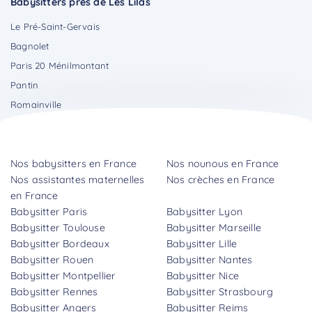
Babysitters près de Les Lilas
Le Pré-Saint-Gervais
Bagnolet
Paris 20 Ménilmontant
Pantin
Romainville
Nos babysitters en France
Nos nounous en France
Nos assistantes maternelles
Nos crèches en France
en France
Babysitter Paris
Babysitter Lyon
Babysitter Toulouse
Babysitter Marseille
Babysitter Bordeaux
Babysitter Lille
Babysitter Rouen
Babysitter Nantes
Babysitter Montpellier
Babysitter Nice
Babysitter Rennes
Babysitter Strasbourg
Babysitter Angers
Babysitter Reims