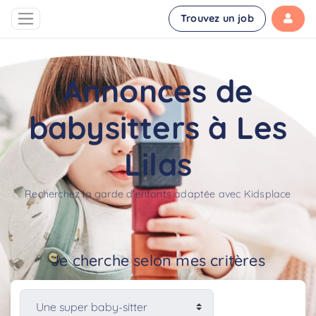
Trouvez un job
Annonces de
babysitters à Les
Lilas
Recherchez la garde d'enfants adaptée avec Kidsplace
Je cherche selon mes critères