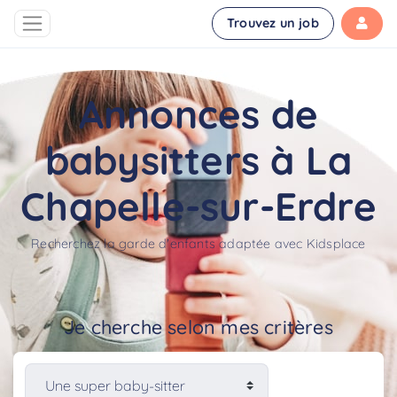
Trouvez un job
Annonces de
babysitters à La
Chapelle-sur-Erdre
Recherchez la garde d'enfants adaptée avec Kidsplace
Je cherche selon mes critères