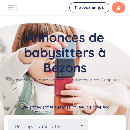
Trouvez un job
Annonces de
babysitters à
Bezons
Recherchez la garde d'enfants adaptée avec Kidsplace
Je cherche selon mes critères