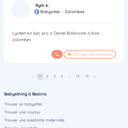
Rym k.
Babysitter - Colombes
Lycéen en bac pro a Daniel Balavoine a bois
colombes
Envoyer une demande
‹
1
2
3
4
...
72
73
›
Babysitting à Bezons
Trouver un babysitter
Trouver une nounou
Trouver une assistante maternelle
Trouver une crèche