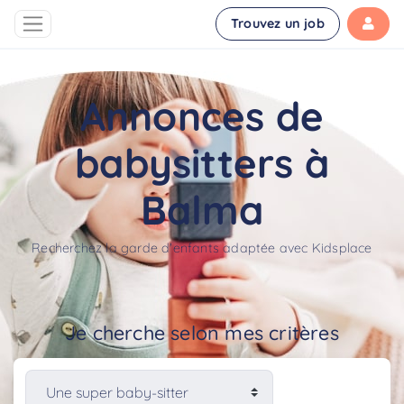
Trouvez un job
Annonces de
babysitters à
Balma
Recherchez la garde d'enfants adaptée avec Kidsplace
Je cherche selon mes critères